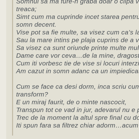
Somnul sa ma fure-n graba doar o clipa 
treaca;
Simt cum ma cuprinde incet starea pentr
somn decent.
Vise pot sa fie multe, sa visez cum ca’s 
Sau la mare intins pe plaja cuprins de a ve
Sa visez ca sunt oriunde printe multe mul
Dame care vor ceva…de la mine, dragos
Cum iti vorbesc tie de vise si locuri interz
Am cazut in somn adanc ca un impiedica
Cum se face ca desi dorm, inca scriu c
transform?
E un miraj faurit, de o minte nascocit,
Transpun tot ce vad in jur, adevarul nu e
Trec de la moment la altul spre final cu d
Iti spun fara sa filtrez chiar adorm…acum