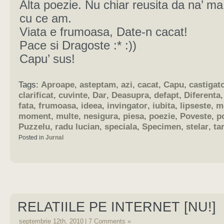
Alta poezie. Nu chiar reusita da na’ 
cu ce am.
Viata e frumoasa, Date-n cacat!
Pace si Dragoste :* :))
Capu’ sus!
Tags:
Aproape
,
asteptam
,
azi
,
cacat
,
Capu
,
castigat
clarificat
,
cuvinte
,
Dar
,
Deasupra
,
defapt
,
Diferenta
fata
,
frumoasa
,
ideea
,
invingator
,
iubita
,
lipseste
,
m
moment
,
multe
,
nesigura
,
piesa
,
poezie
,
Poveste
,
p
Puzzelu
,
radu lucian
,
speciala
,
Specimen
,
stelar
,
ta
Posted in
Jurnal
RELATIILE PE INTERNET [NU!]
septembrie 12th, 2010
|
7 Comments »