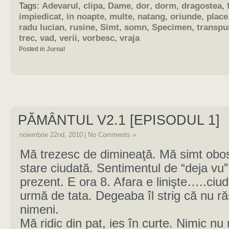
Tags:
Adevarul
,
clipa
,
Dame
,
dor
,
dorm
,
dragostea
,
impiedicat
,
in noapte
,
multe
,
natang
,
oriunde
,
place
radu lucian
,
rusine
,
Simt
,
somn
,
Specimen
,
transpu
trec
,
vad
,
verii
,
vorbesc
,
vraja
Posted in
Jurnal
PĂMÂNTUL V2.1 [EPISODUL 1]
noiembrie 22nd, 2010
|
No Comments »
Mă trezesc de dimineaţă. Mă simt obos
stare ciudată. Sentimentul de “deja vu” 
prezent. E ora 8. Afara e linişte…..ciud
urmă de tata. Degeaba îl strig că nu r
nimeni.
Mă ridic din pat, ies în curte. Nimic nu