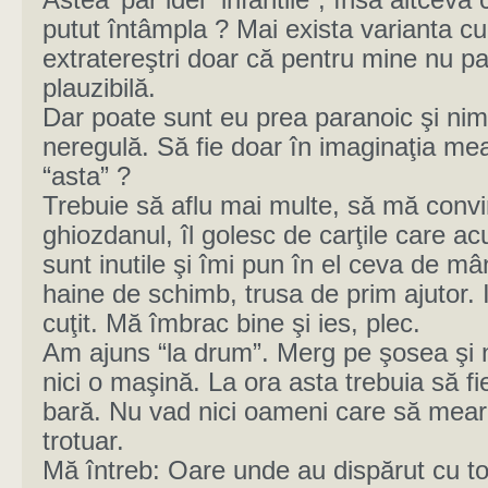
Astea’ par idei “infantile”, însă altceva c
putut întâmpla ? Mai exista varianta cu
extratereştri doar că pentru mine nu p
plauzibilă.
Dar poate sunt eu prea paranoic şi nim
neregulă. Să fie doar în imaginaţia me
“asta” ?
Trebuie să aflu mai multe, să mă convi
ghiozdanul, îl golesc de carţile care a
sunt inutile şi îmi pun în el ceva de mâ
haine de schimb, trusa de prim ajutor. 
cuţit. Mă îmbrac bine şi ies, plec.
Am ajuns “la drum”. Merg pe şosea şi 
nici o maşină. La ora asta trebuia să fi
bară. Nu vad nici oameni care să mea
trotuar.
Mă întreb: Oare unde au dispărut cu toţ