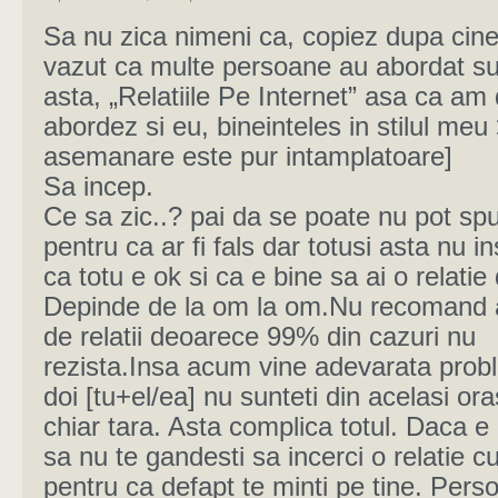
Sa nu zica nimeni ca, copiez dupa cin
vazut ca multe persoane au abordat su
asta, „Relatiile Pe Internet” asa ca am 
abordez si eu, bineinteles in stilul meu 
asemanare este pur intamplatoare]
Sa incep.
Ce sa zic..? pai da se poate nu pot sp
pentru ca ar fi fals dar totusi asta nu 
ca totu e ok si ca e bine sa ai o relatie 
Depinde de la om la om.Nu recomand a
de relatii deoarece 99% din cazuri nu
rezista.Insa acum vine adevarata prob
doi [tu+el/ea] nu sunteti din acelasi or
chiar tara. Asta complica totul. Daca e 
sa nu te gandesti sa incerci o relatie cu
pentru ca defapt te minti pe tine. Pers