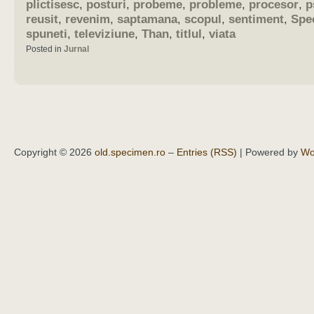
plictisesc
,
posturi
,
probeme
,
probleme
,
procesor
,
p
reusit
,
revenim
,
saptamana
,
scopul
,
sentiment
,
Spe
spuneti
,
televiziune
,
Than
,
titlul
,
viata
Posted in
Jurnal
Copyright © 2026
old.specimen.ro
–
Entries (RSS)
| Powered by
Wo