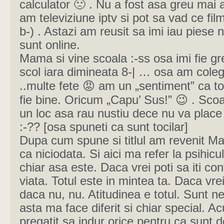
calculator 🙁 . Nu a fost asa greu mai 
am televiziune iptv si pot sa vad ce fil
b-) . Astazi am reusit sa imi iau piese n
sunt online.
Mama si vine scoala :-ss osa imi fie g
scol iara dimineata 8-| … osa am coleg
..multe fete 😡 am un „sentiment” ca to
fie bine. Oricum „Capu’ Sus!” 😉 . Scoa
un loc asa rau nustiu dece nu va place
:-?? [osa spuneti ca sunt tocilar]
Dupa cum spune si titlul am revenit Ma
ca niciodata. Si aici ma refer la psihicu
chiar asa este. Daca vrei poti sa iti con
viata. Totul este in mintea ta. Daca vrei
daca nu, nu. Atitudinea e totul. Sunt ne
asta ma face diferit si chiar special. A
pregatit sa indur orice pentru ca sunt 