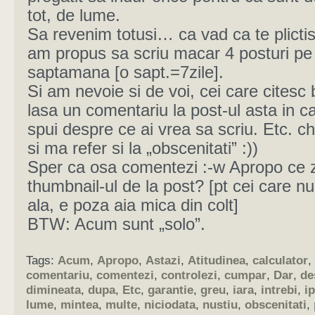
tot, de lume.
Sa revenim totusi… ca vad ca te plicti
am propus sa scriu macar 4 posturi pe
saptamana [o sapt.=7zile].
Si am nevoie si de voi, cei care citesc b
lasa un comentariu la post-ul asta in c
spui despre ce ai vrea sa scriu. Etc. ch
si ma refer si la „obscenitati” :))
Sper ca osa comentezi :-w Apropo ce z
thumbnail-ul de la post? [pt cei care nu
ala, e poza aia mica din colt]
BTW: Acum sunt „solo”.
Tags:
Acum
,
Apropo
,
Astazi
,
Atitudinea
,
calculator
,
comentariu
,
comentezi
,
controlezi
,
cumpar
,
Dar
,
de
dimineata
,
dupa
,
Etc
,
garantie
,
greu
,
iara
,
intrebi
,
ip
lume
,
mintea
,
multe
,
niciodata
,
nustiu
,
obscenitati
,