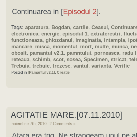
—————————————–
Continuarea in [
Episodul 2
].
Tags:
aparatura
,
Bogdan
,
cartile
,
Ceasul
,
Continuar
electronica
,
energie
,
episodul 1
,
extraterestri
,
fluctu
functioneaza
,
ghiozdanul
,
imaginatia
,
intampla
,
ipo
mancare
,
misca
,
momentul
,
mort
,
multe
,
munca
,
ne
obosit
,
pamantul v2.1
,
pamntului
,
porneasca
,
radu 
reteaua
,
schimb
,
scot
,
sosea
,
Specimen
,
stricat
,
tel
Trebuia
,
trebuie
,
trezesc
,
vantul
,
varianta
,
Verific
Posted in
[Pamantul v2.1]
,
Creatie
AGITATIE MARE.[07.11.2010]
noiembrie 7th, 2010
|
2 Comments »
Afara era frig. Ne strangeam unul pe alt