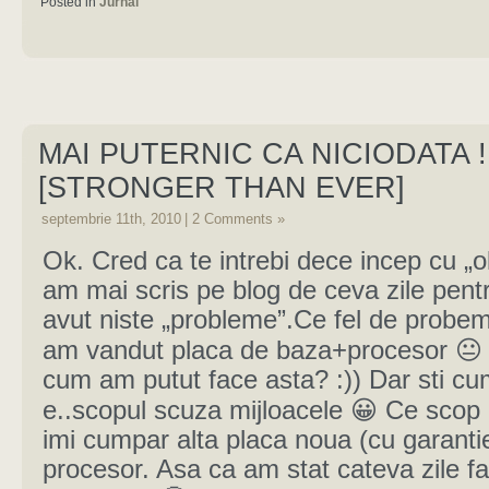
Posted in
Jurnal
MAI PUTERNIC CA NICIODATA !
[STRONGER THAN EVER]
septembrie 11th, 2010
|
2 Comments »
Ok. Cred ca te intrebi dece incep cu „o
am mai scris pe blog de ceva zile pen
avut niste „probleme”.Ce fel de probe
am vandut placa de baza+procesor 😐 
cum am putut face asta? :)) Dar sti cu
e..scopul scuza mijloacele 😀 Ce scop 
imi cumpar alta placa noua (cu garantie)
procesor. Asa ca am stat cateva zile fa