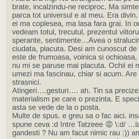
brate, incalzindu-ne reciproc. Ma simt
parca tot universul e al meu. Era divin.
ei ma coplesea, ma lasa fara grai. In oc
vedeam totul, trecutul, prezentul viitorul
sperante, sentimente…Avea o straluci
ciudata, placuta. Desi am cunoscut de 
este de frumoasa, voinica si ochioasa, 
nu mi se paruse mai placuta. Ochii ei m
umezi ma fascinau, chiar si acum. Are 
strasnici.
Atingeri….gesturi…. ah. Tin sa precize
materialism pe care o prezinta. E speci
asta se vede de la o posta.
Multe de spus. e greu sa o fac aici. in
spune ceva :d Intre Tatzeee 😡 \:d/ …l
gandesti ? Nu am facut nimic rau :)) a