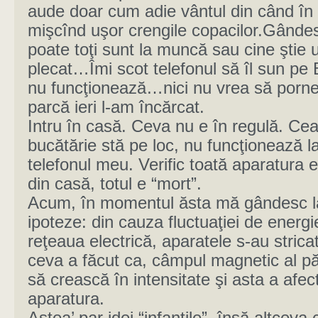
aude doar cum adie vântul din când în
mişcînd uşor crengile copacilor.Gânde
poate toţi sunt la muncă sau cine ştie
plecat…Îmi scot telefonul să îl sun pe
nu funcţionează…nici nu vrea să porne
parcă ieri l-am încărcat.
Intru în casă. Ceva nu e în regulă. Cea
bucătărie stă pe loc, nu funcţionează la
telefonul meu. Verific toată aparatura e
din casă, totul e “mort”.
Acum, în momentul ăsta mă gândesc l
ipoteze: din cauza fluctuaţiei de energ
reţeaua electrică, aparatele s-au strica
ceva a făcut ca, câmpul magnetic al p
să crească în intensitate şi asta a afec
aparatura.