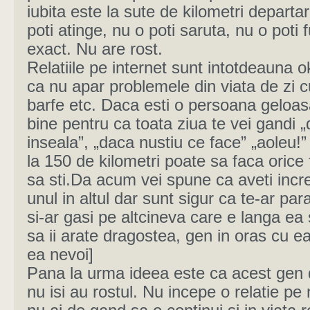
iubita este la sute de kilometri departa
poti atinge, nu o poti saruta, nu o poti
exact. Nu are rost.
Relatiile pe internet sunt intotdeauna 
ca nu apar problemele din viata de zi c
barfe etc. Daca esti o persoana geloas
bine pentru ca toata ziua te vei gandi
inseala”, „daca nustiu ce face” „aoleu!” 
la 150 de kilometri poate sa faca orice 
sa sti.Da acum vei spune ca aveti incr
unul in altul dar sunt sigur ca te-ar par
si-ar gasi pe altcineva care e langa ea 
sa ii arate dragostea, gen in oras cu ea
ea nevoi]
Pana la urma ideea este ca acest gen d
nu isi au rostul. Nu incepe o relatie pe