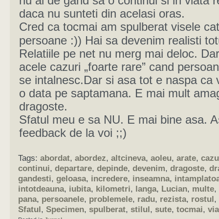
nu ai de gand sa o continui si in viata r
daca nu sunteti din acelasi oras.
Cred ca tocmai am spulberat visele ca
persoane :)) Hai sa devenim realisti tot
Relatiile pe net nu merg mai deloc. Dar
acele cazuri „foarte rare” cand persoan
se intalnesc.Dar si asa tot e naspa ca 
o data pe saptamana. E mai mult amag
dragoste.
Sfatul meu e sa NU. E mai bine asa. A
feedback de la voi ;;)
Tags:
abordat
,
abordez
,
altcineva
,
aoleu
,
arate
,
cazu
continui
,
departare
,
depinde
,
devenim
,
dragoste
,
dr
gandesti
,
geloasa
,
incredere
,
inseamna
,
intamplato
intotdeauna
,
iubita
,
kilometri
,
langa
,
Lucian
,
multe
,
pana
,
persoanele
,
problemele
,
radu
,
rezista
,
rostul
,
Sfatul
,
Specimen
,
spulberat
,
stilul
,
sute
,
tocmai
,
via