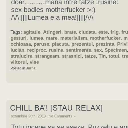
doar………mana intre tatze :rusine:
sex bodies motherfucker >:)
/\/\|||||Lumea e a mea!|||||/\/\
Tags:
agitatie
,
Atingeri
,
brate
,
ciudata
,
este
,
frig
,
fr
gesturi
,
lumea
,
mare
,
materialism
,
motherfucker
,
m
ochioasa
,
paruse
,
placuta
,
prezentul
,
prezinta
,
Priv
lucian
,
reciproc
,
rusine
,
sentimente
,
sex
,
Specimen
stralucire
,
strangeam
,
strasnici
,
tatze
,
Tin
,
totul
,
tr
viitorul
,
vise
Posted in
Jurnal
CHILL BA’! [STAU RELAX]
octombrie 26th, 2010
|
No Comments »
Totu incepe sa se aseze. Puzzelu e a