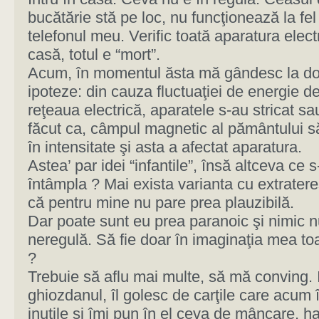
bucătărie stă pe loc, nu funcţionează la fel
telefonul meu. Verific toată aparatura elect
casă, totul e “mort”.
Acum, în momentul ăsta mă gândesc la d
ipoteze: din cauza fluctuaţiei de energie d
reţeaua electrică, aparatele s-au stricat s
făcut ca, câmpul magnetic al pământului s
în intensitate şi asta a afectat aparatura.
Astea’ par idei “infantile”, însă altceva ce s-
întâmpla ? Mai exista varianta cu extratere
că pentru mine nu pare prea plauzibilă.
Dar poate sunt eu prea paranoic şi nimic n
neregulă. Să fie doar în imaginaţia mea toa
?
Trebuie să aflu mai multe, să mă conving. 
ghiozdanul, îl golesc de carţile care acum 
inutile şi îmi pun în el ceva de mâncare, h