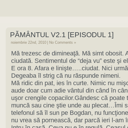
PĂMÂNTUL V2.1 [EPISODUL 1]
noiembrie 22nd, 2010
|
No Comments »
Mă trezesc de dimineaţă. Mă simt obosit. 
ciudată. Sentimentul de “deja vu” este şi el
E ora 8. Afara e linişte…..ciudat. Nici urmă
Degeaba îl strig că nu răspunde nimeni.
Mă ridic din pat, ies în curte. Nimic nu miş
aude doar cum adie vântul din când în cân
uşor crengile copacilor.Gândesc că poate to
muncă sau cine ştie unde au plecat…Îmi s
telefonul să îl sun pe Bogdan, nu funcţio
nu vrea să pornească, dar parcă ieri l-am î
Intru în casă. Ceva nu e în regulă. Ceasul 