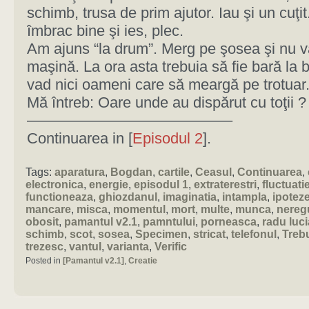
schimb, trusa de prim ajutor. Iau şi un cuţi
îmbrac bine şi ies, plec.
Am ajuns “la drum”. Merg pe şosea şi nu v
maşină. La ora asta trebuia să fie bară la 
vad nici oameni care să meargă pe trotuar
Mă întreb: Oare unde au dispărut cu toţii ?
—————————————–
Continuarea in [
Episodul 2
].
Tags:
aparatura
,
Bogdan
,
cartile
,
Ceasul
,
Continuarea
,
electronica
,
energie
,
episodul 1
,
extraterestri
,
fluctuatie
functioneaza
,
ghiozdanul
,
imaginatia
,
intampla
,
ipotez
mancare
,
misca
,
momentul
,
mort
,
multe
,
munca
,
nereg
obosit
,
pamantul v2.1
,
pamntului
,
porneasca
,
radu luc
schimb
,
scot
,
sosea
,
Specimen
,
stricat
,
telefonul
,
Treb
trezesc
,
vantul
,
varianta
,
Verific
Posted in
[Pamantul v2.1]
,
Creatie