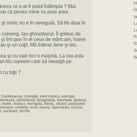
H
altceva ce s-ar fi putut întâmpla ? Mai
H
 doar că pentru mine nu pare prea
I
şi nimic nu e în neregulă. Să fie doar în
La
L
 conving. Iau ghiozdanul, îl golesc de
P
e şi îmi pun în el ceva de mâncare, haine
R
au şi un cuţit. Mă îmbrac bine şi ies,
S
ea şi nu vad nici o maşină. La ora asta
W
vad nici oameni care să meargă pe
cu toţii ?
,
Continuarea
,
crengile
,
electronica
,
energie
,
tioneaza
,
ghiozdanul
,
imaginatia
,
intampla
,
ipoteze
,
,
multe
,
munca
,
neregula
,
Nimic
,
obosit
,
pamantul
reteaua
,
schimb
,
scot
,
sosea
,
Specimen
,
stricat
,
l
,
varianta
,
Verific