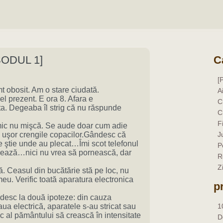
SODUL 1]
C
[
 obosit. Am o stare ciudată.
A
el prezent. E ora 8. Afara e
C
ata. Degeaba îl strig că nu răspunde
C
F
Nimic nu mişcă. Se aude doar cum adie
d uşor crengile copacilor.Gândesc că
J
e ştie unde au plecat…Îmi scot telefonul
P
nează…nici nu vrea să pornească, dar
R
Z
ă. Ceasul din bucătărie stă pe loc, nu
meu. Verific toată aparatura electronica
p
esc la două ipoteze: din cauza
aua electrică, aparatele s-au stricat sau
1
 al pământului să crească în intensitate
D