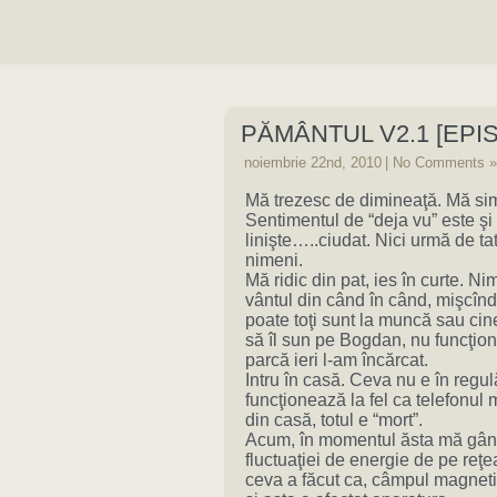
PĂMÂNTUL V2.1 [EPI
noiembrie 22nd, 2010
|
No Comments »
Mă trezesc de dimineaţă. Mă simt
Sentimentul de “deja vu” este şi 
linişte…..ciudat. Nici urmă de t
nimeni.
Mă ridic din pat, ies în curte. 
vântul din când în când, mişcîn
poate toţi sunt la muncă sau cin
să îl sun pe Bogdan, nu funcţio
parcă ieri l-am încărcat.
Intru în casă. Ceva nu e în regul
funcţionează la fel ca telefonul 
din casă, totul e “mort”.
Acum, în momentul ăsta mă gând
fluctuaţiei de energie de pe reţe
ceva a făcut ca, câmpul magnetic