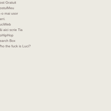
ost Gratuit
ostulMeu
a-o mai usor
rri.
uciWeb
ăi aici scrie Tia
oHipHop
earch Box
ho the fuck is Luci?