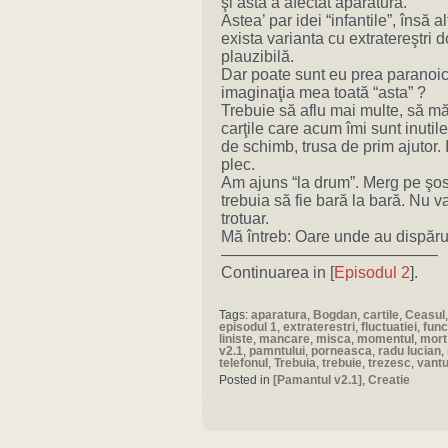
şi asta a afectat aparatura.
Astea’ par idei “infantile”, însă 
exista varianta cu extratereştri
plauzibilă.
Dar poate sunt eu prea paranoic 
imaginaţia mea toată “asta” ?
Trebuie să aflu mai multe, să mă
carţile care acum îmi sunt inutil
de schimb, trusa de prim ajutor. I
plec.
Am ajuns “la drum”. Merg pe şos
trebuia să fie bară la bară. Nu 
trotuar.
Mă întreb: Oare unde au dispărut 
—————————————–
Continuarea in [
Episodul 2
].
Tags:
aparatura
,
Bogdan
,
cartile
,
Ceasul
episodul 1
,
extraterestri
,
fluctuatiei
,
func
liniste
,
mancare
,
misca
,
momentul
,
mort
v2.1
,
pamntului
,
porneasca
,
radu lucian
,
telefonul
,
Trebuia
,
trebuie
,
trezesc
,
vantu
Posted in
[Pamantul v2.1]
,
Creatie