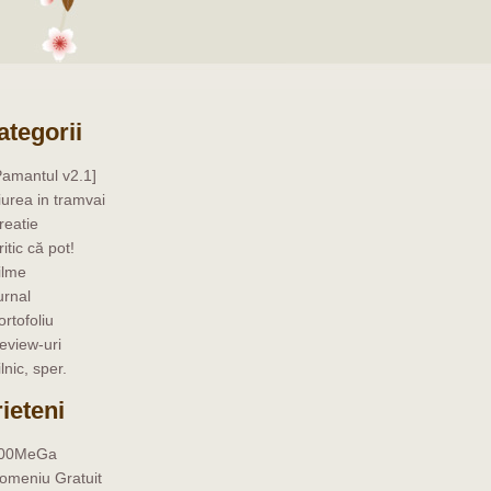
ategorii
Pamantul v2.1]
iurea in tramvai
reatie
ritic că pot!
ilme
urnal
ortofoliu
eview-uri
ilnic, sper.
rieteni
00MeGa
omeniu Gratuit