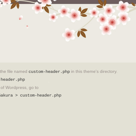
t the file named
in this theme's directory.
custom-header.php
-header.php
on of Wordpress, go to
Sakura > custom-header.php