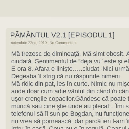
PĂMÂNTUL V2.1 [EPISODUL 1]
noiembrie 22nd, 2010
|
No Comments »
Mă trezesc de dimineaţă. Mă simt obosit. 
ciudată. Sentimentul de “deja vu” este şi el
E ora 8. Afara e linişte…..ciudat. Nici urmă
Degeaba îl strig că nu răspunde nimeni.
Mă ridic din pat, ies în curte. Nimic nu miş
aude doar cum adie vântul din când în cân
uşor crengile copacilor.Gândesc că poate to
muncă sau cine ştie unde au plecat…Îmi s
telefonul să îl sun pe Bogdan, nu funcţio
nu vrea să pornească, dar parcă ieri l-am î
Intru în casă. Ceva nu e în regulă. Ceasul 