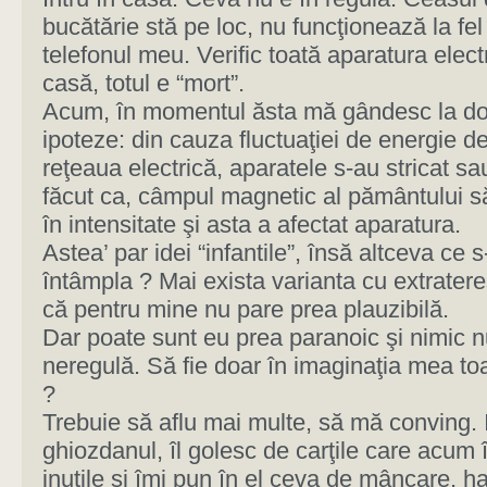
bucătărie stă pe loc, nu funcţionează la fel
telefonul meu. Verific toată aparatura elect
casă, totul e “mort”.
Acum, în momentul ăsta mă gândesc la d
ipoteze: din cauza fluctuaţiei de energie d
reţeaua electrică, aparatele s-au stricat s
făcut ca, câmpul magnetic al pământului s
în intensitate şi asta a afectat aparatura.
Astea’ par idei “infantile”, însă altceva ce s-
întâmpla ? Mai exista varianta cu extratere
că pentru mine nu pare prea plauzibilă.
Dar poate sunt eu prea paranoic şi nimic n
neregulă. Să fie doar în imaginaţia mea toa
?
Trebuie să aflu mai multe, să mă conving. 
ghiozdanul, îl golesc de carţile care acum 
inutile şi îmi pun în el ceva de mâncare, h