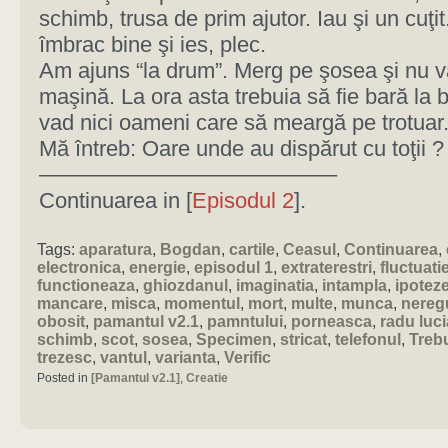
schimb, trusa de prim ajutor. Iau şi un cuţi
îmbrac bine şi ies, plec.
Am ajuns “la drum”. Merg pe şosea şi nu v
maşină. La ora asta trebuia să fie bară la 
vad nici oameni care să meargă pe trotuar
Mă întreb: Oare unde au dispărut cu toţii ?
—————————————–
Continuarea in [
Episodul 2
].
Tags:
aparatura
,
Bogdan
,
cartile
,
Ceasul
,
Continuarea
,
electronica
,
energie
,
episodul 1
,
extraterestri
,
fluctuatie
functioneaza
,
ghiozdanul
,
imaginatia
,
intampla
,
ipotez
mancare
,
misca
,
momentul
,
mort
,
multe
,
munca
,
nereg
obosit
,
pamantul v2.1
,
pamntului
,
porneasca
,
radu luc
schimb
,
scot
,
sosea
,
Specimen
,
stricat
,
telefonul
,
Treb
trezesc
,
vantul
,
varianta
,
Verific
Posted in
[Pamantul v2.1]
,
Creatie