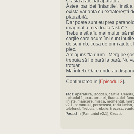
şi asta a afectat aparatura.
Astea’ par idei “infantile”, însă 
exista varianta cu extratereştri
plauzibilă.
Dar poate sunt eu prea paranoic 
imaginaţia mea toată “asta” ?
Trebuie să aflu mai multe, să mă
carţile care acum îmi sunt inutil
de schimb, trusa de prim ajutor. I
plec.
Am ajuns “la drum”. Merg pe şos
trebuia să fie bară la bară. Nu 
trotuar.
Mă întreb: Oare unde au dispărut 
—————————————–
Continuarea in [
Episodul 2
].
Tags:
aparatura
,
Bogdan
,
cartile
,
Ceasul
episodul 1
,
extraterestri
,
fluctuatiei
,
func
liniste
,
mancare
,
misca
,
momentul
,
mort
v2.1
,
pamntului
,
porneasca
,
radu lucian
,
telefonul
,
Trebuia
,
trebuie
,
trezesc
,
vantu
Posted in
[Pamantul v2.1]
,
Creatie