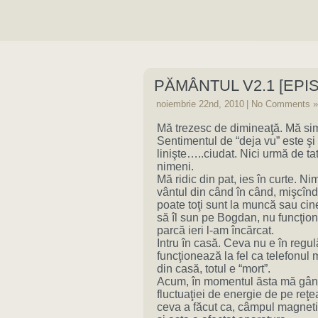
PĂMÂNTUL V2.1 [EPI
noiembrie 22nd, 2010
|
No Comments »
Mă trezesc de dimineaţă. Mă simt
Sentimentul de “deja vu” este şi 
linişte…..ciudat. Nici urmă de t
nimeni.
Mă ridic din pat, ies în curte. 
vântul din când în când, mişcîn
poate toţi sunt la muncă sau cin
să îl sun pe Bogdan, nu funcţio
parcă ieri l-am încărcat.
Intru în casă. Ceva nu e în regul
funcţionează la fel ca telefonul 
din casă, totul e “mort”.
Acum, în momentul ăsta mă gând
fluctuaţiei de energie de pe reţe
ceva a făcut ca, câmpul magnetic