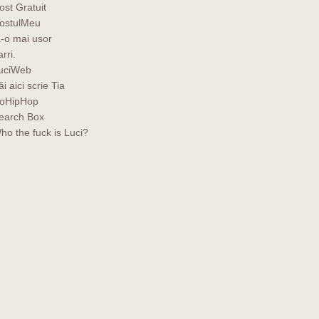
ost Gratuit
ostulMeu
a-o mai usor
rri.
uciWeb
ăi aici scrie Tia
oHipHop
earch Box
ho the fuck is Luci?