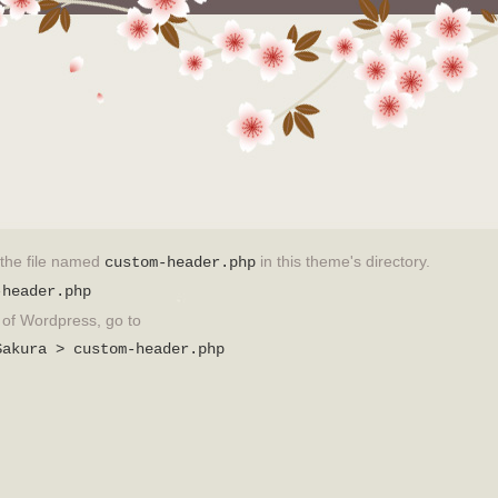
t the file named
in this theme's directory.
custom-header.php
-header.php
on of Wordpress, go to
Sakura > custom-header.php