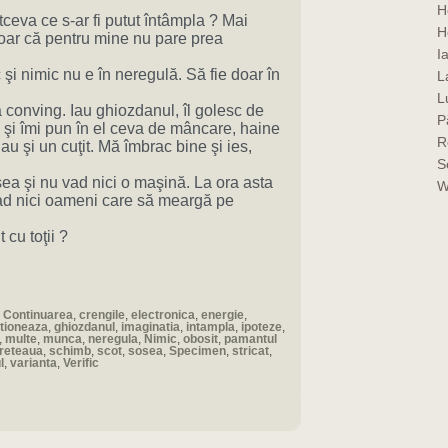
H
altceva ce s-ar fi putut întâmpla ? Mai
H
 doar că pentru mine nu pare prea
I
şi nimic nu e în neregulă. Să fie doar în
La
L
 conving. Iau ghiozdanul, îl golesc de
P
e şi îmi pun în el ceva de mâncare, haine
R
au şi un cuţit. Mă îmbrac bine şi ies,
S
ea şi nu vad nici o maşină. La ora asta
W
vad nici oameni care să meargă pe
cu toţii ?
,
Continuarea
,
crengile
,
electronica
,
energie
,
tioneaza
,
ghiozdanul
,
imaginatia
,
intampla
,
ipoteze
,
,
multe
,
munca
,
neregula
,
Nimic
,
obosit
,
pamantul
reteaua
,
schimb
,
scot
,
sosea
,
Specimen
,
stricat
,
l
,
varianta
,
Verific