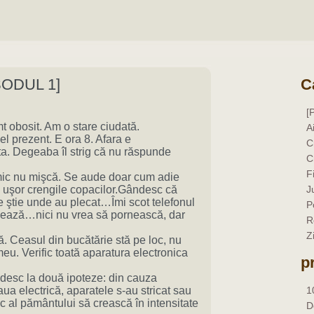
SODUL 1]
C
[
 obosit. Am o stare ciudată.
A
el prezent. E ora 8. Afara e
C
ata. Degeaba îl strig că nu răspunde
C
F
Nimic nu mişcă. Se aude doar cum adie
d uşor crengile copacilor.Gândesc că
J
e ştie unde au plecat…Îmi scot telefonul
P
nează…nici nu vrea să pornească, dar
R
Z
ă. Ceasul din bucătărie stă pe loc, nu
meu. Verific toată aparatura electronica
p
esc la două ipoteze: din cauza
aua electrică, aparatele s-au stricat sau
1
 al pământului să crească în intensitate
D