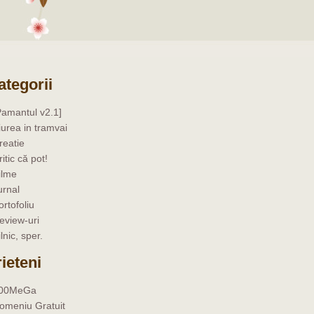
ategorii
Pamantul v2.1]
iurea in tramvai
reatie
ritic că pot!
ilme
urnal
ortofoliu
eview-uri
ilnic, sper.
rieteni
00MeGa
omeniu Gratuit