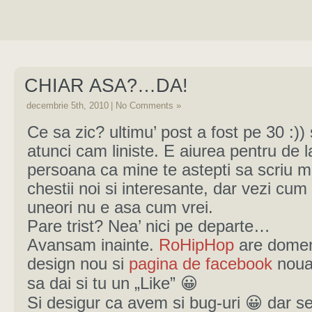
CHIAR ASA?…DA!
decembrie 5th, 2010
|
No Comments »
Ce sa zic? ultimu’ post a fost pe 30 :)) 
atunci cam liniste. E aiurea pentru de l
persoana ca mine te astepti sa scriu 
chestii noi si interesante, dar vezi cu
uneori nu e asa cum vrei.
Pare trist? Nea’ nici pe departe…
Avansam inainte.
RoHipHop
are domen
design nou si
pagina de facebook
noua
sa dai si tu un „Like” 😀
Si desigur ca avem si bug-uri 😀 dar s