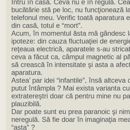
Intru în casă. Ceva nu e în regulă. Cea
bucătărie stă pe loc, nu funcţionează la
telefonul meu. Verific toată aparatura e
din casă, totul e “mort”.
Acum, în momentul ăsta mă gândesc l
ipoteze: din cauza fluctuaţiei de energ
reţeaua electrică, aparatele s-au strica
ceva a făcut ca, câmpul magnetic al p
să crească în intensitate şi asta a afec
aparatura.
Astea’ par idei “infantile”, însă altceva c
putut întâmpla ? Mai exista varianta cu
extratereştri doar că pentru mine nu p
plauzibilă.
Dar poate sunt eu prea paranoic şi nim
neregulă. Să fie doar în imaginaţia me
“asta” ?