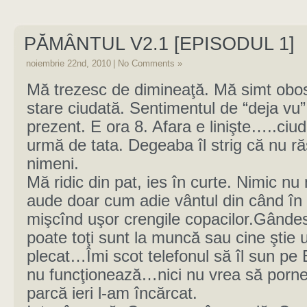
PĂMÂNTUL V2.1 [EPISODUL 1]
noiembrie 22nd, 2010
|
No Comments »
Mă trezesc de dimineaţă. Mă simt obos
stare ciudată. Sentimentul de “deja vu” 
prezent. E ora 8. Afara e linişte…..ciud
urmă de tata. Degeaba îl strig că nu r
nimeni.
Mă ridic din pat, ies în curte. Nimic nu
aude doar cum adie vântul din când în
mişcînd uşor crengile copacilor.Gânde
poate toţi sunt la muncă sau cine ştie
plecat…Îmi scot telefonul să îl sun pe
nu funcţionează…nici nu vrea să porne
parcă ieri l-am încărcat.