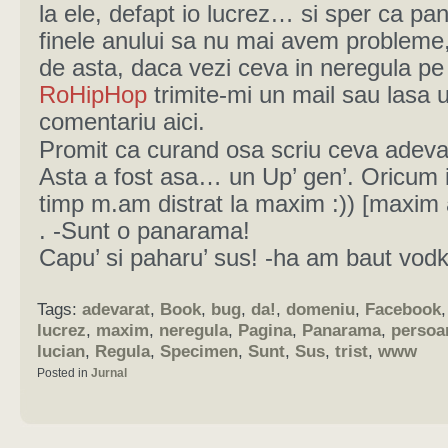
la ele, defapt io lucrez… si sper ca pan
finele anului sa nu mai avem probleme
de asta, daca vezi ceva in neregula pe
RoHipHop
trimite-mi un mail sau lasa 
comentariu aici.
Promit ca curand osa scriu ceva adeva
Asta a fost asa… un Up’ gen’. Oricum i
timp m.am distrat la maxim :)) [maxim
. -Sunt o panarama!
Capu’ si paharu’ sus! -ha am baut vodk
Tags:
adevarat
,
Book
,
bug
,
da!
,
domeniu
,
Facebook
lucrez
,
maxim
,
neregula
,
Pagina
,
Panarama
,
persoa
lucian
,
Regula
,
Specimen
,
Sunt
,
Sus
,
trist
,
www
Posted in
Jurnal