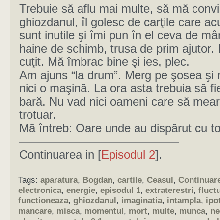
Trebuie să aflu mai multe, să mă convi
ghiozdanul, îl golesc de carţile care a
sunt inutile şi îmi pun în el ceva de mâ
haine de schimb, trusa de prim ajutor. 
cuţit. Mă îmbrac bine şi ies, plec.
Am ajuns “la drum”. Merg pe şosea şi 
nici o maşină. La ora asta trebuia să fi
bară. Nu vad nici oameni care să mea
trotuar.
Mă întreb: Oare unde au dispărut cu toţ
—————————————–
Continuarea in [
Episodul 2
].
Tags:
aparatura
,
Bogdan
,
cartile
,
Ceasul
,
Continuar
electronica
,
energie
,
episodul 1
,
extraterestri
,
fluctu
functioneaza
,
ghiozdanul
,
imaginatia
,
intampla
,
ipo
mancare
,
misca
,
momentul
,
mort
,
multe
,
munca
,
ne