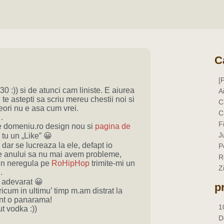
C
[
30 :)) si de atunci cam liniste. E aiurea
A
e astepti sa scriu mereu chestii noi si
C
ori nu e asa cum vrei.
C
…
F
 domeniu.ro design nou si
pagina de
J
tu un „Like” 😀
dar se lucreaza la ele, defapt io
P
le anului sa nu mai avem probleme,
R
in neregula pe
RoHipHop
trimite-mi un
Z
.
 adevarat 😀
p
icum in ultimu’ timp m.am distrat la
unt o panarama!
1
t vodka :))
D