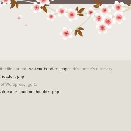
t the file named
in this theme's directory.
custom-header.php
-header.php
on of Wordpress, go to
Sakura > custom-header.php