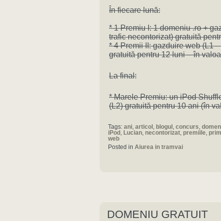
În fiecare lună:
* 1 Premiu I: 1 domeniu .ro + ga
trafic necontorizat) gratuită pen
* 4 Premii II: gazduire web (L1 –
gratuită pentru 12 luni – în val
La final:
* Marele Premiu: un iPod Shuffl
(L2) gratuită pentru 10 ani (în v
Tags:
ani
,
articol
,
blogul
,
concurs
,
domen
iPod
,
Lucian
,
necontorizat
,
premiile
,
prim
web
Posted in
Aiurea in tramvai
DOMENIU GRATUIT