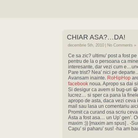
CHIAR ASA?…DA!
decembrie 5th, 2010
|
No Comments »
Ce sa zic? ultimu’ post a fost pe 
pentru de la o persoana ca mine t
interesante, dar vezi cum e…une
Pare trist? Nea’ nici pe departe
Avansam inainte.
RoHipHop
are
facebook
noua. Apropo sa dai si 
Si desigur ca avem si bug-uri 😀 
lucrez… si sper ca pana la fine
apropo de asta, daca vezi ceva 
mail sau lasa un comentariu aici
Promit ca curand osa scriu ceva
Asta a fost asa… un Up’ gen’. Or
maxim :)) [maxim am spus] . -S
Capu’ si paharu’ sus! -ha am bau