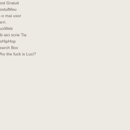
ost Gratuit
ostulMeu
a-o mai usor
rri.
uciWeb
ăi aici scrie Tia
oHipHop
earch Box
ho the fuck is Luci?