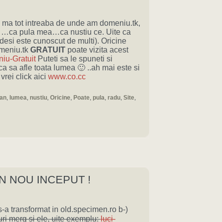
e ma tot intreaba de unde am domeniu.tk,
ei …ca pula mea…ca nustiu ce. Uite ca
(desi este cunoscut de multi). Oricine
meniu.tk
GRATUIT
poate vizita acest
iu-Gratuit
Puteti sa le spuneti si
 ca sa afle toata lumea 🙂 ..ah mai este si
vrei click aici
www.co.cc
ian
,
lumea
,
nustiu
,
Oricine
,
Poate
,
pula
,
radu
,
Site
,
N NOU INCEPUT !
-a transformat in old.specimen.ro b-)
uri merg si ele, uite exemplu:
luci-