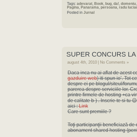
Tags:
adevarat
,
Book
,
bug
,
da!
,
domeniu
Pagina
,
Panarama
,
persoana
,
radu lucia
Posted in
Jurnal
SUPER CONCURS LA 
august 4th, 2010
|
No Comments »
Daca inca nu ai aflat de acest co
gazduire web
) iti spun io’. Tot c
despre ei pe blogul/siteul/forumul 
parerea despre serviciile lor. C
printre firmele de hosting +ca vi
de calitate b-) . Inscrie-te si tu
aici :
Link
Care sunt premiile ?
Toţi participanţii beneficiază d
abonament shared hosting (pentr