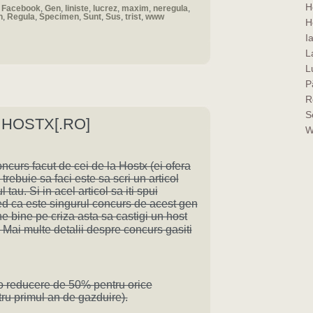
H
,
Facebook
,
Gen
,
liniste
,
lucrez
,
maxim
,
neregula
,
n
,
Regula
,
Specimen
,
Sunt
,
Sus
,
trist
,
www
H
I
La
L
P
R
S
HOSTX[.RO]
W
ncurs facut de cei de la Hostx (ei ofera
e trebuie sa faci este sa scri un articol
tau. Si in acel articol sa iti spui
red ca este singurul concurs de acest gen
ne bine pe criza asta sa castigi un host
 😉 Mai multe detalii despre concurs gasiti
e o reducere de 50% pentru orice
u primul an de gazduire).