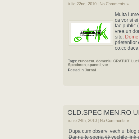
iulie 22nd, 2010
|
No Comments »
Mu
lta lum
ca vor si 
fac public 
vrea un do
site:
Domen
prietenilor
co.cc daca 
Tags:
cunoscut
,
domeniu
,
GRATUIT
,
Luc
Specimen
,
spuneti
,
vor
Posted in
Jurnal
OLD.SPECIMEN.RO U
iunie 24th, 2010
|
No Comments »
Dupa cum observi vechiul blog s
Dar nu te speria 😉 vechile link-