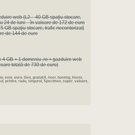
zduire web (L2 – 40 GB spaţiu stocare,
tru 24 de luni – în valoare de 172 de euro
 5 GB spaţiu stocare, trafic necontorizat)
oare de 144 de euro
e 4 GB + 1 domeniu .ro + gazduire web
aloare totală de 730 de euro)
iu
,
este
,
euro
,
Gen
,
gratuitÄ
,
host
,
hosting
,
Hostx
,
ul
,
printre
,
radu
,
singurul
,
Specimen
,
super
,
valoare
,