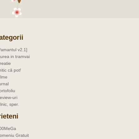
ategorii
Pamantul v2.1]
iurea in tramvai
reatie
ritic că pot!
ilme
urnal
ortofoliu
eview-uri
ilnic, sper.
rieteni
00MeGa
omeniu Gratuit