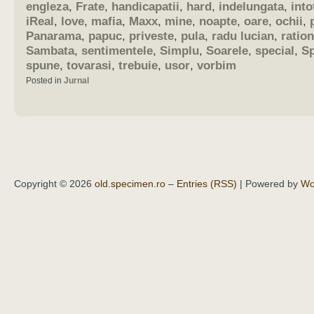
engleza
,
Frate
,
handicapatii
,
hard
,
indelungata
,
int
iReal
,
love
,
mafia
,
Maxx
,
mine
,
noapte
,
oare
,
ochii
,
Panarama
,
papuc
,
priveste
,
pula
,
radu lucian
,
ration
Sambata
,
sentimentele
,
Simplu
,
Soarele
,
special
,
S
spune
,
tovarasi
,
trebuie
,
usor
,
vorbim
Posted in
Jurnal
Copyright © 2026
old.specimen.ro
–
Entries (RSS)
| Powered by
Wo