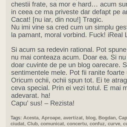
chestii frate, sa mor e hard… acum su
in ceea ce ma priveste dar defapt pe 
Cacat! [nu iar, din nou!] Tragic.
Nu imi vine sa cred cum un simplu ges
la pamant, moral vorbind. Fuck! iReal 
Si acum sa redevin rational. Pot spune
nu mai conteaza acum. Doar ea. Si nu
doar cuvinte de pe un blog oarecare. 
sentimentele mele. Pot fii ranite foarte 
Oricum ochii, ochii spun tot. Ei te atra
ceva special. Prin ei vezi totul. E mai 
adevarat. ha!
Capu’ sus! – Rezista!
Tags:
Acesta
,
Aproape
,
avertizat
,
blog
,
Bogdan
,
Ca
ciudat
,
Club
,
comunicat
,
concertu
,
confuz
,
curve
,
c