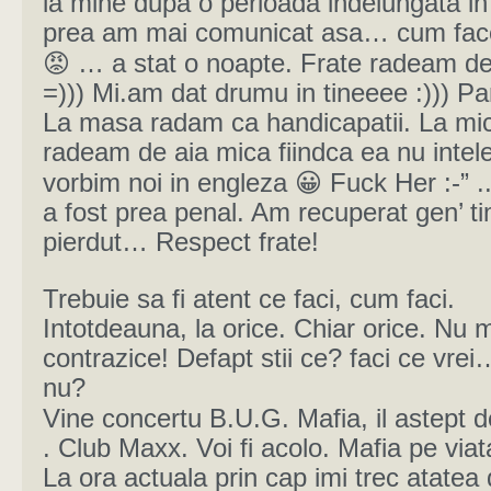
la mine dupa o perioada indelungata in
prea am mai comunicat asa… cum fac
😡 … a stat o noapte. Frate radeam de
=))) Mi.am dat drumu in tineeee :))) P
La masa radam ca handicapatii. La mic
radeam de aia mica fiindca ea nu intel
vorbim noi in engleza 😀 Fuck Her :-” .
a fost prea penal. Am recuperat gen’ t
pierdut… Respect frate!
Trebuie sa fi atent ce faci, cum faci.
Intotdeauna, la orice. Chiar orice. Nu 
contrazice! Defapt stii ce? faci ce vre
nu?
Vine concertu B.U.G. Mafia, il astept d
. Club Maxx. Voi fi acolo. Mafia pe viat
La ora actuala prin cap imi trec atatea