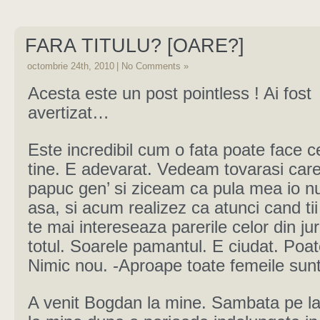
FARA TITULU? [OARE?]
octombrie 24th, 2010
|
No Comments »
Acesta este un post pointless ! Ai fost
avertizat…
Este incredibil cum o fata poate face c
tine. E adevarat. Vedeam tovarasi car
papuc gen’ si ziceam ca pula mea io nu
asa, si acum realizez ca atunci cand tii
te mai intereseaza parerile celor din ju
totul. Soarele pamantul. E ciudat. Poat
Nimic nou. -Aproape toate femeile sun
A venit Bogdan la mine. Sambata pe la