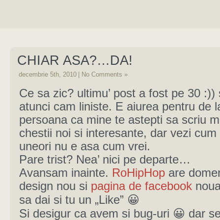
CHIAR ASA?…DA!
decembrie 5th, 2010
|
No Comments »
Ce sa zic? ultimu’ post a fost pe 30 :)) 
atunci cam liniste. E aiurea pentru de l
persoana ca mine te astepti sa scriu 
chestii noi si interesante, dar vezi cu
uneori nu e asa cum vrei.
Pare trist? Nea’ nici pe departe…
Avansam inainte.
RoHipHop
are domen
design nou si
pagina de facebook
noua
sa dai si tu un „Like” 😀
Si desigur ca avem si bug-uri 😀 dar s