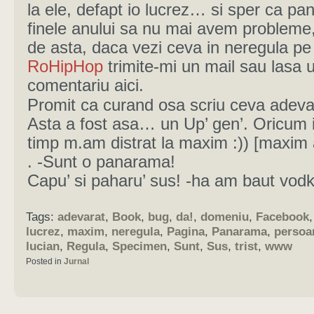
la ele, defapt io lucrez… si sper ca pan
finele anului sa nu mai avem probleme
de asta, daca vezi ceva in neregula pe
RoHipHop
trimite-mi un mail sau lasa 
comentariu aici.
Promit ca curand osa scriu ceva adeva
Asta a fost asa… un Up’ gen’. Oricum i
timp m.am distrat la maxim :)) [maxim
. -Sunt o panarama!
Capu’ si paharu’ sus! -ha am baut vodk
Tags:
adevarat
,
Book
,
bug
,
da!
,
domeniu
,
Facebook
lucrez
,
maxim
,
neregula
,
Pagina
,
Panarama
,
persoa
lucian
,
Regula
,
Specimen
,
Sunt
,
Sus
,
trist
,
www
Posted in
Jurnal