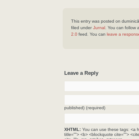
This entry was posted on duminică
filed under
Jurnal
. You can follow 
2.0
feed. You can
leave a respons
Leave a Reply
published) (required)
XHTML:
You can use these tags: <a hr
title=""> <b> <blockquote cite=""> <c