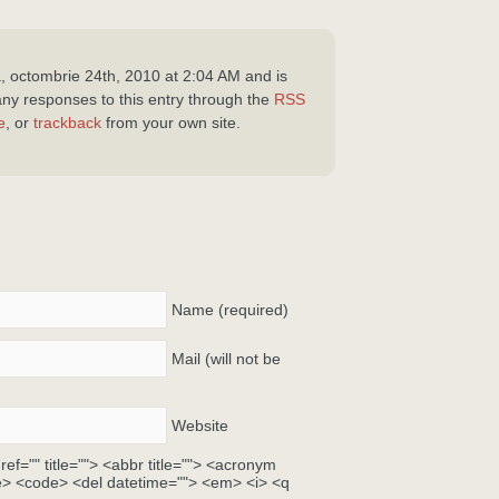
, octombrie 24th, 2010 at 2:04 AM and is
any responses to this entry through the
RSS
e
, or
trackback
from your own site.
Name (required)
Mail (will not be
Website
ef="" title=""> <abbr title=""> <acronym
ite> <code> <del datetime=""> <em> <i> <q