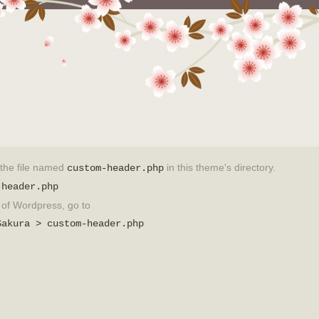
t the file named
in this theme's directory.
custom-header.php
-header.php
on of Wordpress, go to
Sakura > custom-header.php