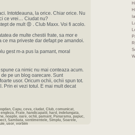
H
H
aci. Intotdeauna, la orice. Chiar orice. Nu
I
aci ce vrei… Ciudat nu?
La
tept de mult 😡 . Club Maxx. Voi fi acolo.
L
atatea de multe chestii frate, sa mor e
P
 ce ma priveste dar defapt pe amandoi.
R
S
lu gest m-a pus la pamant, moral
W
t spune ca nimic nu mai conteaza acum.
e de pe un blog oarecare. Sunt
foarte usor. Oricum ochii, ochii spun tot.
. Prin ei vezi totul. E mai mult decat
ogdan
,
Capu
,
ceva
,
ciudat
,
Club
,
comunicat
,
,
engleza
,
Frate
,
handicapatii
,
hard
,
indelungata
,
ne
,
noapte
,
oare
,
ochii
,
pamant
,
Panarama
,
papuc
,
ect
,
Sambata
,
sentimentele
,
Simplu
,
Soarele
,
uie
,
usor
,
vorbim