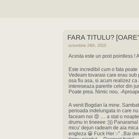
FARA TITULU? [OARE
octombrie 24th, 2010
Acesta este un post pointless ! A
Este incredibil cum o fata poate 
Vedeam tovarasi care erau sub 
osa fiu asa, si acum realizez ca 
intereseaza parerile celor din ju
Poate prea. Nimic nou. -Aproape
A venit Bogdan la mine. Sambata
perioada indelungata in care 
faceam noi 😡 … a stat o noapte
drumu in tineeee :))) Panarama!
micu’ dejun radeam de aia mica f
engleza 😀 Fuck Her :-” ..Bai de