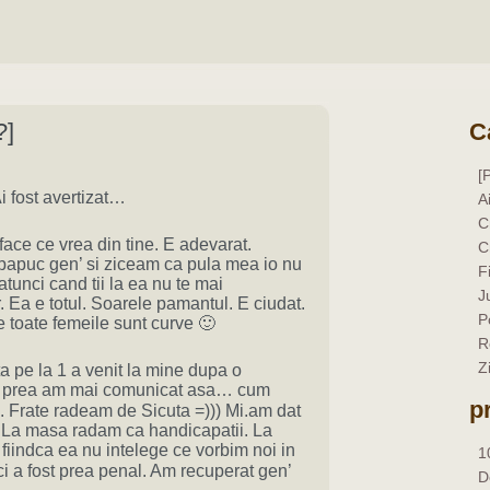
?]
C
[
i fost avertizat…
A
C
face ce vrea din tine. E adevarat.
C
papuc gen’ si ziceam ca pula mea io nu
F
atunci cand tii la ea nu te mai
J
r. Ea e totul. Soarele pamantul. E ciudat.
P
 toate femeile sunt curve 🙂
R
Z
 pe la 1 a venit la mine dupa o
nu prea am mai comunicat asa… cum
p
. Frate radeam de Sicuta =))) Mi.am dat
 La masa radam ca handicapatii. La
iindca ea nu intelege ce vorbim noi in
1
ci a fost prea penal. Am recuperat gen’
D