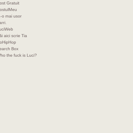
ost Gratuit
ostulMeu
a-o mai usor
rri.
uciWeb
ăi aici scrie Tia
oHipHop
earch Box
ho the fuck is Luci?