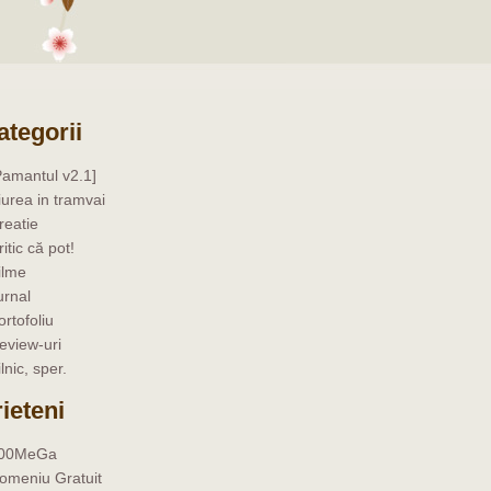
ategorii
Pamantul v2.1]
iurea in tramvai
reatie
ritic că pot!
ilme
urnal
ortofoliu
eview-uri
ilnic, sper.
rieteni
00MeGa
omeniu Gratuit