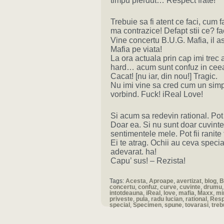
timpu pierdut… Respect frate!
Trebuie sa fi atent ce faci, cum f
ma contrazice! Defapt stii ce? f
Vine concertu B.U.G. Mafia, il as
Mafia pe viata!
La ora actuala prin cap imi trec 
hard… acum sunt confuz in ceea
Cacat! [nu iar, din nou!] Tragic.
Nu imi vine sa cred cum un simp
vorbind. Fuck! iReal Love!
Si acum sa redevin rational. Po
Doar ea. Si nu sunt doar cuvint
sentimentele mele. Pot fii ranite 
Ei te atrag. Ochii au ceva special
adevarat. ha!
Capu’ sus! – Rezista!
Tags:
Acesta
,
Aproape
,
avertizat
,
blog
,
B
concertu
,
confuz
,
curve
,
cuvinte
,
drumu
intotdeauna
,
iReal
,
love
,
mafia
,
Maxx
,
mi
priveste
,
pula
,
radu lucian
,
rational
,
Resp
special
,
Specimen
,
spune
,
tovarasi
,
treb