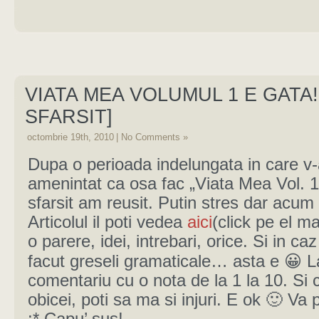
VIATA MEA VOLUMUL 1 E GATA! 
SFARSIT]
octombrie 19th, 2010
|
No Comments »
Dupa o perioada indelungata in care v-
amenintat ca osa fac „Viata Mea Vol. 1
sfarsit am reusit. Putin stres dar acum
Articolul il poti vedea
aici
(click pe el ma
o parere, idei, intrebari, orice. Si in c
facut greseli gramaticale… asta e 😀 
comentariu cu o nota de la 1 la 10. Si 
obicei, poti sa ma si injuri. E ok 🙂 Va