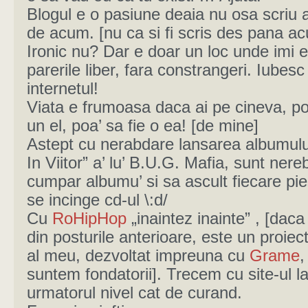
Blogul e o pasiune deaia nu osa scriu 
de acum. [nu ca si fi scris des pana ac
Ironic nu? Dar e doar un loc unde imi 
parerile liber, fara constrangeri. Iubesc
internetul!
Viata e frumoasa daca ai pe cineva, poa
un el, poa’ sa fie o ea! [de mine]
Astept cu nerabdare lansarea albumulu
In Viitor” a’ lu’ B.U.G. Mafia, sunt nere
cumpar albumu’ si sa ascult fiecare pi
se incinge cd-ul \:d/
Cu
RoHipHop
„inaintez inainte” , [daca 
din posturile anterioare, este un proiect
al meu, dezvoltat impreuna cu
Grame
,
suntem fondatorii]. Trecem cu site-ul l
urmatorul nivel cat de curand.