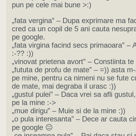
pun pe cele mai bune >:)
„fata vergina” – Dupa exprimare ma fa
cred ca un copil de 5 ani cauta nesup
pe google.
„fata virgina facind secs primaoara” – A
:-?? :))
„vinovat prietena avort” – Constiinta te 
„fututa de profu de mate” – =)) asta m-
pe mine, pentru ca nimeni nu se fute c
de mate, mai degraba il urasc :))
„gustul pulei” – Daca vrei sa afli gustul, 
pe la mine :->
„mue dirigu” – Muie si de la mine :))
„o pula interesanta” – Dece ar cauta c
pe google 😐
„ce inseamna pula” – Pai daca stau si