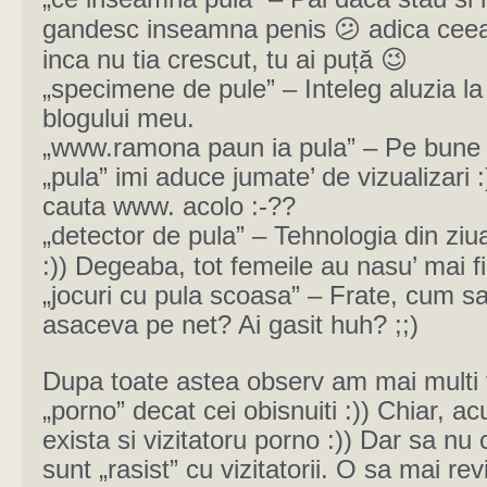
gandesc inseamna penis 😕 adica ceea
inca nu tia crescut, tu ai puță 😉
„specimene de pule” – Inteleg aluzia l
blogului meu.
„www.ramona paun ia pula” – Pe bune 
„pula” imi aduce jumate’ de vizualizari 
cauta www. acolo :-??
„detector de pula” – Tehnologia din zi
:)) Degeaba, tot femeile au nasu’ mai fi
„jocuri cu pula scoasa” – Frate, cum sa
asaceva pe net? Ai gasit huh? ;;)
Dupa toate astea observ am mai multi v
„porno” decat cei obisnuiti :)) Chiar, a
exista si vizitatoru porno :)) Dar sa nu 
sunt „rasist” cu vizitatorii. O sa mai rev