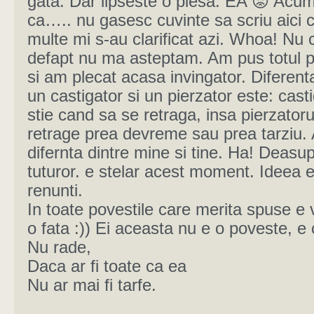
gata. Dar lipseste o piesa. EA 😡 Acu
ca….. nu gasesc cuvinte sa scriu aici 
multe mi s-au clarificat azi. Whoa! Nu
defapt nu ma asteptam. Am pus totul 
si am plecat acasa invingator. Diferenta
un castigator si un pierzator este: casti
stie cand sa se retraga, insa pierzatoru
retrage prea devreme sau prea tarziu. 
difernta dintre mine si tine. Ha! Deasu
tuturor. e stelar acest moment. Ideea 
renunti.
In toate povestile care merita spuse e
o fata :)) Ei aceasta nu e o poveste, e 
Nu rade,
Daca ar fi toate ca ea
Nu ar mai fi tarfe.