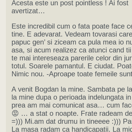
Acesta este un post pointless ! Ai fost
avertizat…
Este incredibil cum o fata poate face c
tine. E adevarat. Vedeam tovarasi car
papuc gen’ si ziceam ca pula mea io nu
asa, si acum realizez ca atunci cand tii
te mai intereseaza parerile celor din ju
totul. Soarele pamantul. E ciudat. Poat
Nimic nou. -Aproape toate femeile sun
A venit Bogdan la mine. Sambata pe la
la mine dupa o perioada indelungata in
prea am mai comunicat asa… cum fac
😡 … a stat o noapte. Frate radeam de
=))) Mi.am dat drumu in tineeee :))) P
La masa radam ca handicapatii. La mic