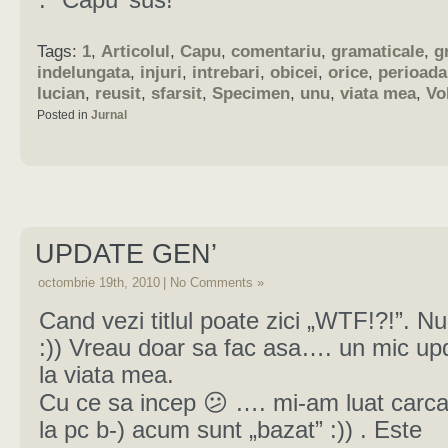
:* Capu’ sus!
Tags:
1
,
Articolul
,
Capu
,
comentariu
,
gramaticale
,
g
indelungata
,
injuri
,
intrebari
,
obicei
,
orice
,
perioada
lucian
,
reusit
,
sfarsit
,
Specimen
,
unu
,
viata mea
,
Vo
Posted in
Jurnal
UPDATE GEN’
octombrie 19th, 2010
|
No Comments »
Cand vezi titlul poate zici „WTF!?!”. Nu
:)) Vreau doar sa fac asa…. un mic up
la viata mea.
Cu ce sa incep 😕 …. mi-am luat carc
la pc b-) acum sunt „bazat” :)) . Este