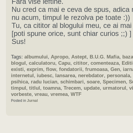
Fara vise ieftine.
Nu cred ca mai e ceva de spus, adica 
nu acum, timpul le rezolva pe toate :))
Tu, ca cititor al blogului meu, ce ai mai
[poti spune orice, sunt chiar curios ;;) 
Sus!
Tags:
albumului
,
Apropo
,
Astept
,
B.U.G. Mafia
,
baza
blogul
,
calculatoru
,
Capu
,
cititor
,
comenteaza
,
Edit
existi
,
exprim
,
flow
,
fondatorii
,
frumoasa
,
Gen
,
iarn
internetul
,
iubesc
,
lansarea
,
nerebdator
,
personala
,
psihica
,
radu lucian
,
schimbari
,
soare
,
Specimen
,
S
timpul
,
titlul
,
toamna
,
Trecem
,
update
,
urmatorul
,
v
vorbeste
,
vreau
,
vremea
,
WTF
Posted in
Jurnal