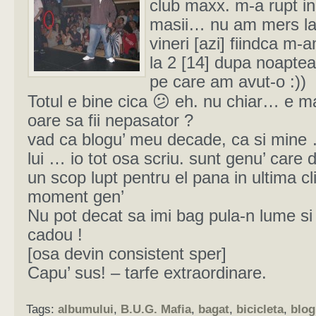
club maxx. m-a rupt in
masii… nu am mers la
vineri [azi] fiindca m-
la 2 [14] dupa noaptea
pe care am avut-o :))
Totul e bine cica 😕 eh. nu chiar… e m
oare sa fii nepasator ?
vad ca blogu’ meu decade, ca si mine 
lui … io tot osa scriu. sunt genu’ care
un scop lupt pentru el pana in ultima c
moment gen’
Nu pot decat sa imi bag pula-n lume si 
cadou !
[osa devin consistent sper]
Capu’ sus! – tarfe extraordinare.
Tags:
albumului
,
B.U.G. Mafia
,
bagat
,
bicicleta
,
blog