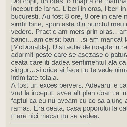
Doi copii, un oras, o noapte de toamna 
inceput de iarna. Liberi in oras, liberi in
bucuresti. Au fost 8 ore, 8 ore in care
simtit bine, spun asta din punctul meu
vedere. Practic am mers prin oras…am
banci…am cersit bani…si am mancat 
[McDonalds]. Distractie de noapte intr
adormit peste care se asezase o patur
ceata care iti dadea sentimentul ala ca 
singur…si orice ai face nu te vede nime
intimitate totala.
A fost un exces pervers. Adevarul e ca
vrut la inceput, avea alt plan doar ca 
faptul ca eu nu aveam cu ce sa ajung 
ramas. Era ceata, casa poporului la ca
mare nici macar nu se vedea.
———————————–