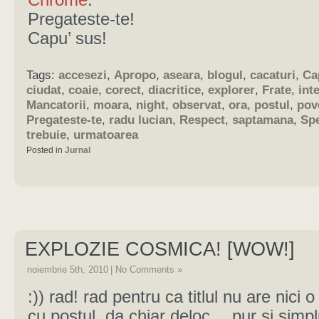
Chrome
.
Pregateste-te!
Capu’ sus!
Tags:
accesezi
,
Apropo
,
aseara
,
blogul
,
cacaturi
,
Ca
ciudat
,
coaie
,
corect
,
diacritice
,
explorer
,
Frate
,
int
Mancatorii
,
moara
,
night
,
observat
,
ora
,
postul
,
pov
Pregateste-te
,
radu lucian
,
Respect
,
saptamana
,
Sp
trebuie
,
urmatoarea
Posted in
Jurnal
EXPLOZIE COSMICA! [WOW!]
noiembrie 5th, 2010
|
No Comments »
:)) rad! rad pentru ca titlul nu are nici o
cu postul, da chiar deloc… pur si simp