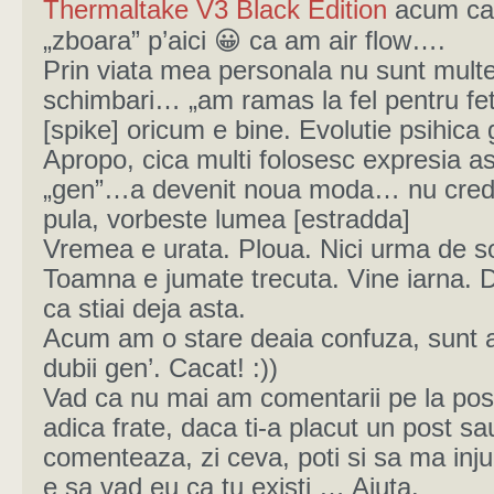
Thermaltake V3 Black Edition
acum cal
„zboara” p’aici 😀 ca am air flow….
Prin viata mea personala nu sunt mult
schimbari… „am ramas la fel pentru fe
[spike] oricum e bine. Evolutie psihica 
Apropo, cica multi folosesc expresia a
„gen”…a devenit noua moda… nu cred
pula, vorbeste lumea [estradda]
Vremea e urata. Ploua. Nici urma de s
Toamna e jumate trecuta. Vine iarna. 
ca stiai deja asta.
Acum am o stare deaia confuza, sunt 
dubii gen’. Cacat! :))
Vad ca nu mai am comentarii pe la post
adica frate, daca ti-a placut un post sa
comenteaza, zi ceva, poti si sa ma inju
e sa vad eu ca tu existi … Ajuta.