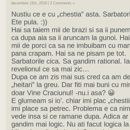
decembrie 11th, 2010
|
3 Comments »
Nustiu ce e cu „chestia” asta. Sarbatori
Ete pula. :))
Hai sa taiem mii de brazi si sa ii punem
ca dupa aia sa ii aruncam la gunoi. Ha
mii de porci ca sa ne imbuibam cu ma
pana crapam. Hai sa ne pisam pe tot.
Sarbatorile cica. Sa gandim rational. Ia
revelionul ce sa mai zic…
Dupa ce am zis mai sus cred ca am de
„heitari” la greu. Dar fiti mai buni cu m
doar Vine Craciunul! -nu.i asa? 😀
E glumeam si io’. chiar imi plac „chestii
imi place sa petrec. Problema e ca nim
vede insa si ce ramane dupa. Adica ar 
gandim mai logic. Nu ati facut logica l