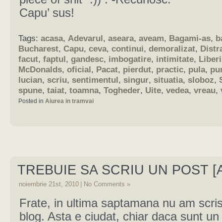
Capu’ sus!
Tags:
acasa
,
Adevarul
,
aseara
,
aveam
,
Bagami-as
,
b
Bucharest
,
Capu
,
ceva
,
continui
,
demoralizat
,
Distr
facut
,
faptul
,
gandesc
,
imbogatire
,
intimitate
,
Liberi
McDonalds
,
oficial
,
Pacat
,
pierdut
,
practic
,
pula
,
pu
lucian
,
scriu
,
sentimentul
,
singur
,
situatia
,
sloboz
,
spune
,
taiat
,
toamna
,
Togheder
,
Uite
,
vedea
,
vreau
,
Posted in
Aiurea in tramvai
TREBUIE SA SCRIU UN POST [
noiembrie 21st, 2010
|
No Comments »
Frate, in ultima saptamana nu am scris
blog. Asta e ciudat, chiar daca sunt un