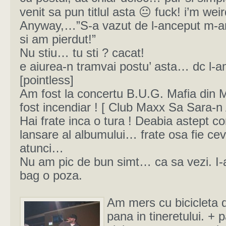
venit sa pun titlul asta 😐 fuck! i’m weir
Anyway,…”S-a vazut de l-anceput m-
si am pierdut!”
Nu stiu… tu sti ? cacat!
e aiurea-n tramvai postu’ asta… dc l-a
[pointless]
Am fost la concertu B.U.G. Mafia din 
fost incendiar ! [ Club Maxx Sa Sara-n A
Hai frate inca o tura ! Deabia astept c
lansare al albumului… frate osa fie cev
atunci…
Nu am pic de bun simt… ca sa vezi. I-a 
bag o poza.
Am mers cu bicicleta di
pana in tineretului. + 