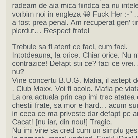
radeam de aia mica fiindca ea nu intel
vorbim noi in engleza 😀 Fuck Her :-” .
a fost prea penal. Am recuperat gen’ t
pierdut… Respect frate!
Trebuie sa fi atent ce faci, cum faci.
Intotdeauna, la orice. Chiar orice. Nu 
contrazice! Defapt stii ce? faci ce vre
nu?
Vine concertu B.U.G. Mafia, il astept d
. Club Maxx. Voi fi acolo. Mafia pe viat
La ora actuala prin cap imi trec atatea
chestii frate, sa mor e hard… acum su
in ceea ce ma priveste dar defapt pe 
Cacat! [nu iar, din nou!] Tragic.
Nu imi vine sa cred cum un simplu ges