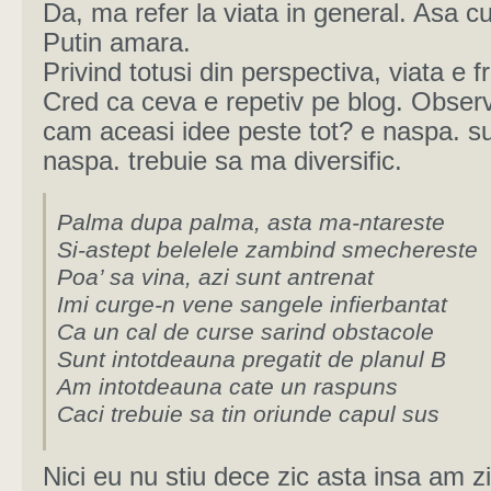
Da, ma refer la viata in general. Asa c
Putin amara.
Privind totusi din perspectiva, viata e 
Cred ca ceva e repetiv pe blog. Obser
cam aceasi idee peste tot? e naspa. s
naspa. trebuie sa ma diversific.
Palma dupa palma, asta ma-ntareste
Si-astept belelele zambind smechereste
Poa’ sa vina, azi sunt antrenat
Imi curge-n vene sangele infierbantat
Ca un cal de curse sarind obstacole
Sunt intotdeauna pregatit de planul B
Am intotdeauna cate un raspuns
Caci trebuie sa tin oriunde capul sus
Nici eu nu stiu dece zic asta insa am z