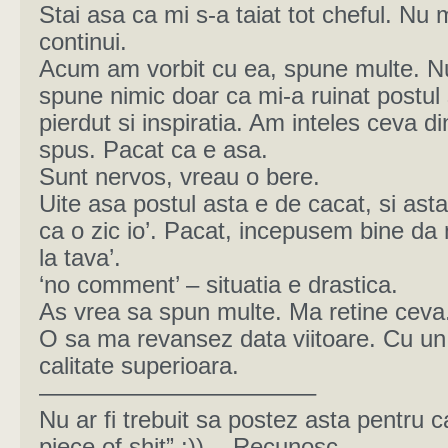
Stai asa ca mi s-a taiat tot cheful. Nu 
continui.
Acum am vorbit cu ea, spune multe. N
spune nimic doar ca mi-a ruinat postul
pierdut si inspiratia. Am inteles ceva di
spus. Pacat ca e asa.
Sunt nervos, vreau o bere.
Uite asa postul asta e de cacat, si asta 
ca o zic io’. Pacat, incepusem bine da 
la tava’.
‘no comment’ – situatia e drastica.
As vrea sa spun multe. Ma retine ceva
O sa ma revansez data viitoare. Cu un
calitate superioara.
———————————–
Nu ar fi trebuit sa postez asta pentru c
piece of shit” :)) . -Recunosc.