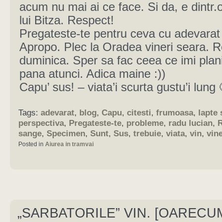
acum nu mai ai ce face. Si da, e dintr.
lui Bitza. Respect!
Pregateste-te pentru ceva cu adevarat
Apropo. Plec la Oradea vineri seara. R
duminica. Sper sa fac ceea ce imi plan
pana atunci. Adica maine :))
Capu’ sus! – viata’i scurta gustu’i lung 
Tags:
adevarat
,
blog
,
Capu
,
citesti
,
frumoasa
,
lapte 
perspectiva
,
Pregateste-te
,
probleme
,
radu lucian
,
sange
,
Specimen
,
Sunt
,
Sus
,
trebuie
,
viata
,
vin
,
vine
Posted in
Aiurea in tramvai
„SARBATORILE” VIN. [OARECU