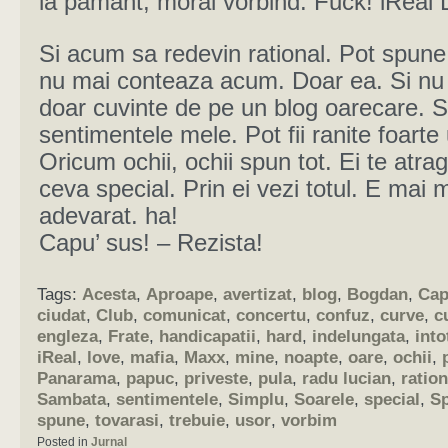
la pamant, moral vorbind. Fuck! iReal 
Si acum sa redevin rational. Pot spune
nu mai conteaza acum. Doar ea. Si nu
doar cuvinte de pe un blog oarecare. 
sentimentele mele. Pot fii ranite foarte 
Oricum ochii, ochii spun tot. Ei te atra
ceva special. Prin ei vezi totul. E mai 
adevarat. ha!
Capu’ sus! – Rezista!
Tags:
Acesta
,
Aproape
,
avertizat
,
blog
,
Bogdan
,
Ca
ciudat
,
Club
,
comunicat
,
concertu
,
confuz
,
curve
,
c
engleza
,
Frate
,
handicapatii
,
hard
,
indelungata
,
int
iReal
,
love
,
mafia
,
Maxx
,
mine
,
noapte
,
oare
,
ochii
,
Panarama
,
papuc
,
priveste
,
pula
,
radu lucian
,
ration
Sambata
,
sentimentele
,
Simplu
,
Soarele
,
special
,
S
spune
,
tovarasi
,
trebuie
,
usor
,
vorbim
Posted in
Jurnal