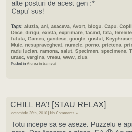
alte posturi de acest gen :*
Capu’ sus!
Tags:
aluzia
,
ani
,
asaceva
,
Avort
,
blogu
,
Capu
,
Copil
Dece
,
dirigu
,
exista
,
exprimare
,
facind
,
fata
,
femeile
fututa
,
Games
,
gandesc
,
google
,
gustul
,
Keyphrases
Muie
,
nesupravegheat
,
numele
,
porno
,
prietena
,
pri
radu lucian
,
ramona
,
salut
,
Specimen
,
specimene
,
T
urasc
,
vergina
,
vreau
,
www
,
ziua
Posted in
Aiurea in tramvai
CHILL BA’! [STAU RELAX]
octombrie 26th, 2010
|
No Comments »
Totu incepe sa se aseze. Puzzelu e a