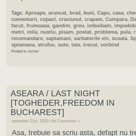
Tags:
Aproape
,
aruncat
,
brad
,
buni
,
Capu
,
casa
,
ches
comentarii
,
copaci
,
craciunul
,
crapam
,
Cumpara
,
Da
facut
,
frumoasa
,
gandim
,
greu
,
imbuibam
,
impodobi
metri
,
mila
,
nustiu
,
pisam
,
postat
,
problema
,
pula
,
recomandare
,
saptamani
,
sarbatorile vin
,
scoala
,
S
sptamana
,
strufoc
,
sute
,
taie
,
trecut
,
vorbind
Posted in
Jurnal
ASEARA / LAST NIGHT
[TOGHEDER,FREEDOM IN
BUCHAREST]
noiembrie 21st, 2010
|
No Comments »
Asa, trebuie sa scriu asta, defapt nu tr