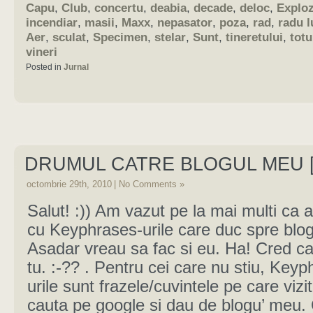
Capu
,
Club
,
concertu
,
deabia
,
decade
,
deloc
,
Exploz
incendiar
,
masii
,
Maxx
,
nepasator
,
poza
,
rad
,
radu l
Aer
,
sculat
,
Specimen
,
stelar
,
Sunt
,
tineretului
,
totu
vineri
Posted in
Jurnal
DRUMUL CATRE BLOGUL MEU [
octombrie 29th, 2010
|
No Comments »
Salut! :)) Am vazut pe la mai multi ca a
cu Keyphrases-urile care duc spre blogu
Asadar vreau sa fac si eu. Ha! Cred ca 
tu. :-?? . Pentru cei care nu stiu, Keyp
urile sunt frazele/cuvintele pe care vizita
cauta pe google si dau de blogu’ meu.