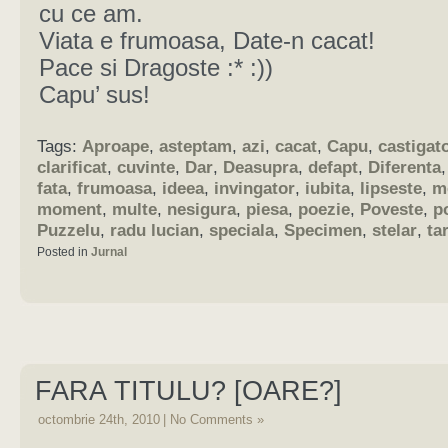
cu ce am.
Viata e frumoasa, Date-n cacat!
Pace si Dragoste :* :))
Capu’ sus!
Tags:
Aproape
,
asteptam
,
azi
,
cacat
,
Capu
,
castigat
clarificat
,
cuvinte
,
Dar
,
Deasupra
,
defapt
,
Diferenta
fata
,
frumoasa
,
ideea
,
invingator
,
iubita
,
lipseste
,
m
moment
,
multe
,
nesigura
,
piesa
,
poezie
,
Poveste
,
p
Puzzelu
,
radu lucian
,
speciala
,
Specimen
,
stelar
,
ta
Posted in
Jurnal
FARA TITULU? [OARE?]
octombrie 24th, 2010
|
No Comments »