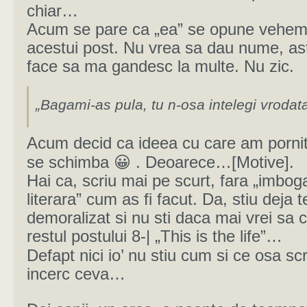
chiar…
Acum se pare ca „ea” se opune vehem
acestui post. Nu vrea sa dau nume, a
face sa ma gandesc la multe. Nu zic.
„Bagami-as pula, tu n-osa intelegi vrodata
Acum decid ca ideea cu care am pornit
se schimba 😀 . Deoarece…[Motive].
Hai ca, scriu mai pe scurt, fara „imboga
literara” cum as fi facut. Da, stiu deja 
demoralizat si nu sti daca mai vrei sa ci
restul postului 8-| „This is the life”…
Defapt nici io’ nu stiu cum si ce osa sc
incerc ceva…