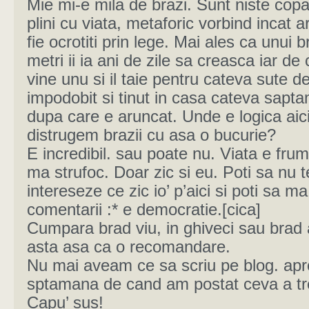
Mie mi-e mila de brazi. Sunt niste copa
plini cu viata, metaforic vorbind incat a
fie ocrotiti prin lege. Mai ales ca unui 
metri ii ia ani de zile sa creasca iar de
vine unu si il taie pentru cateva sute de
impodobit si tinut in casa cateva sapt
dupa care e aruncat. Unde e logica aic
distrugem brazii cu asa o bucurie?
E incredibil. sau poate nu. Viata e fru
ma strufoc. Doar zic si eu. Poti sa nu t
intereseze ce zic io’ p’aici si poti sa ma 
comentarii :* e democratie.[cica]
Cumpara brad viu, in ghiveci sau brad art
asta asa ca o recomandare.
Nu mai aveam ce sa scriu pe blog. ap
sptamana de cand am postat ceva a tre
Capu’ sus!