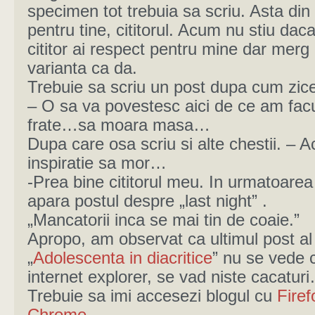
specimen tot trebuia sa scriu. Asta din
pentru tine, cititorul. Acum nu stiu daca
cititor ai respect pentru mine dar merg
varianta ca da.
Trebuie sa scriu un post dupa cum zice s
– O sa va povestesc aici de ce am fac
frate…sa moara masa…
Dupa care osa scriu si alte chestii. –
inspiratie sa mor…
-Prea bine cititorul meu. In urmatoarea
apara postul despre „last night” .
„Mancatorii inca se mai tin de coaie.”
Apropo, am observat ca ultimul post a
„
Adolescenta in diacritice
” nu se vede c
internet explorer, se vad niste cacatur
Trebuie sa imi accesezi blogul cu
Firef