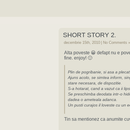
SHORT STORY 2.
decembrie 15th, 2010
|
No Comments 
Alta poveste 😀 defapt nu e po
fine. enjoy! 🙂
Plin de pogribanie, si asa a pleca
Ajuns acolo, se simtea inform, sin
stare necesara, de dispozitie.
S-a hotarat, cand a vazut ca ii lip
Se preschimba deodata intr-o hido
dadea o ameteala adanca.
Un pusti curajos il loveste cu un
Tin sa mentionez ca anumite cuvin