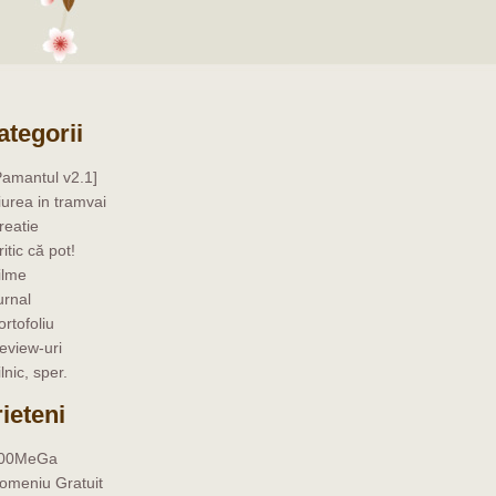
ategorii
Pamantul v2.1]
iurea in tramvai
reatie
ritic că pot!
ilme
urnal
ortofoliu
eview-uri
ilnic, sper.
rieteni
00MeGa
omeniu Gratuit