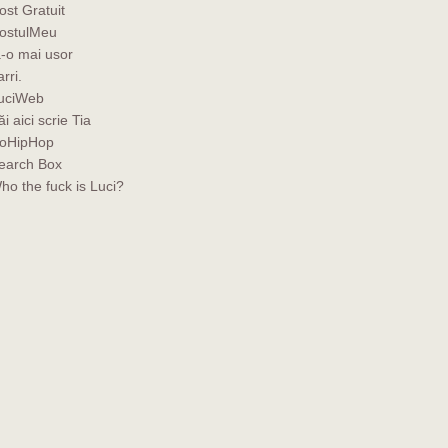
ost Gratuit
ostulMeu
a-o mai usor
rri.
uciWeb
ăi aici scrie Tia
oHipHop
earch Box
ho the fuck is Luci?