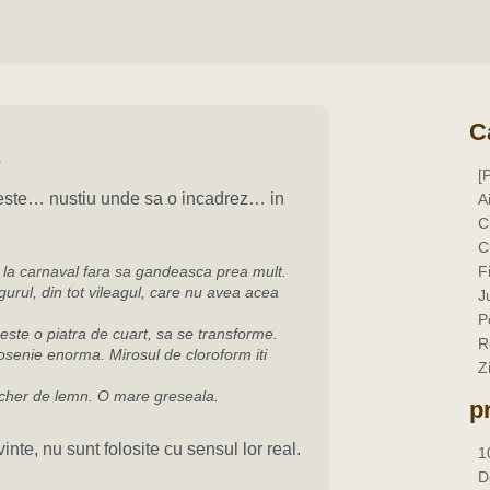
C
»
[
veste… nustiu unde sa o incadrez… in
A
C
C
t la carnaval fara sa gandeasca prea mult.
F
gurul, din tot vileagul, care nu avea acea
J
P
seste o piatra de cuart, sa se transforme.
R
senie enorma. Mirosul de cloroform iti
Z
 echer de lemn. O mare greseala.
p
te, nu sunt folosite cu sensul lor real.
1
D