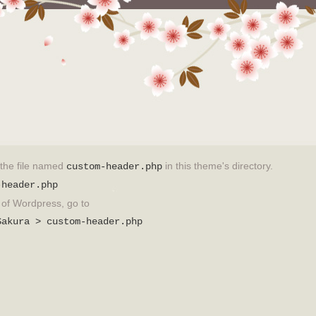
t the file named
in this theme's directory.
custom-header.php
-header.php
on of Wordpress, go to
Sakura > custom-header.php