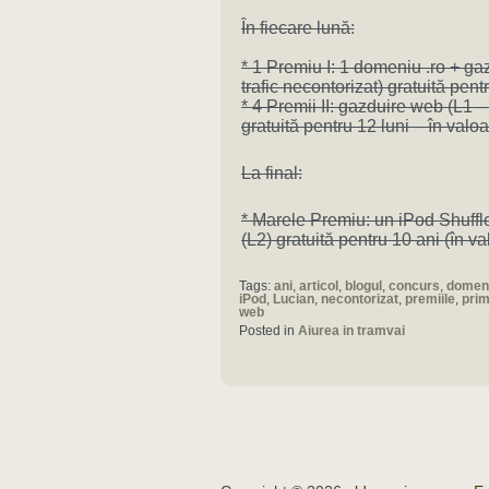
În fiecare lună:
* 1 Premiu I: 1 domeniu .ro + ga
trafic necontorizat) gratuită pen
* 4 Premii II: gazduire web (L1 –
gratuită pentru 12 luni – în val
La final:
* Marele Premiu: un iPod Shuffl
(L2) gratuită pentru 10 ani (în v
Tags:
ani
,
articol
,
blogul
,
concurs
,
domen
iPod
,
Lucian
,
necontorizat
,
premiile
,
prim
web
Posted in
Aiurea in tramvai