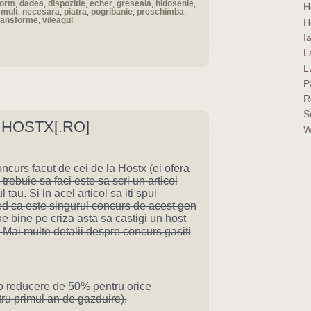
form
,
dadea
,
dispozitie
,
echer
,
greseala
,
hidosenie
,
H
,
mult
,
necesara
,
piatra
,
pogribanie
,
preschimba
,
ransforme
,
vileagul
H
I
La
L
P
R
S
HOSTX[.RO]
W
ncurs facut de cei de la Hostx (ei ofera
e trebuie sa faci este sa scri un articol
tau. Si in acel articol sa iti spui
red ca este singurul concurs de acest gen
ne bine pe criza asta sa castigi un host
 😉 Mai multe detalii despre concurs gasiti
e o reducere de 50% pentru orice
u primul an de gazduire).