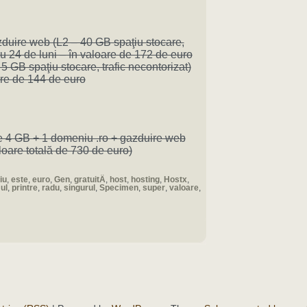
zduire web (L2 – 40 GB spaţiu stocare,
tru 24 de luni – în valoare de 172 de euro
 5 GB spaţiu stocare, trafic necontorizat)
oare de 144 de euro
e 4 GB + 1 domeniu .ro + gazduire web
aloare totală de 730 de euro)
iu
,
este
,
euro
,
Gen
,
gratuitÄ
,
host
,
hosting
,
Hostx
,
ul
,
printre
,
radu
,
singurul
,
Specimen
,
super
,
valoare
,