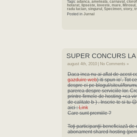
Tags:
adanca
,
ameteala
,
carnaval
,
cloro
hotarat
,
lipseste
,
loveste
,
mare
,
Mirosul
radu lucian
,
singurul
,
Specimen
,
story
,
t
Posted in
Jurnal
SUPER CONCURS LA 
august 4th, 2010
|
No Comments »
Daca inca nu ai aflat de acest co
gazduire web
) iti spun io’. Tot c
despre ei pe blogul/siteul/forumul 
parerea despre serviciile lor. C
printre firmele de hosting +ca vi
de calitate b-) . Inscrie-te si tu
aici :
Link
Care sunt premiile ?
Toţi participanţii beneficiază d
abonament shared hosting (pentr