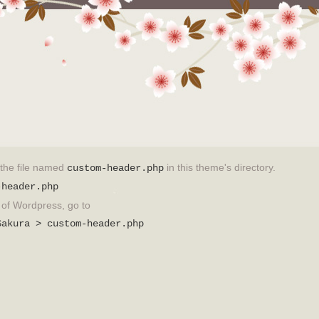
t the file named
in this theme's directory.
custom-header.php
-header.php
on of Wordpress, go to
Sakura > custom-header.php