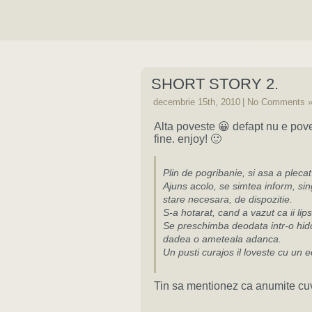
SHORT STORY 2.
decembrie 15th, 2010
|
No Comments 
Alta poveste 😀 defapt nu e po
fine. enjoy! 🙂
Plin de pogribanie, si asa a pleca
Ajuns acolo, se simtea inform, sin
stare necesara, de dispozitie.
S-a hotarat, cand a vazut ca ii lip
Se preschimba deodata intr-o hido
dadea o ameteala adanca.
Un pusti curajos il loveste cu un
Tin sa mentionez ca anumite cuvin