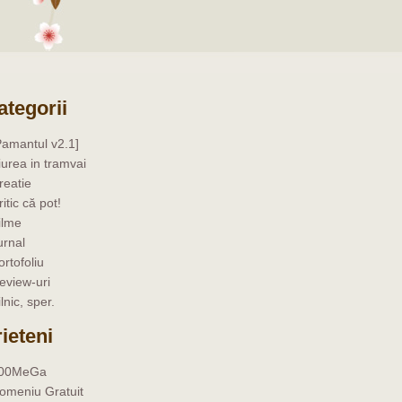
ategorii
Pamantul v2.1]
iurea in tramvai
reatie
ritic că pot!
ilme
urnal
ortofoliu
eview-uri
ilnic, sper.
rieteni
00MeGa
omeniu Gratuit