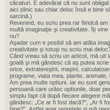
căcaturi. E adevărat că nu sunt obligat
aici zilnic sau chiar deloc însă e bine s
sarcină.)
Revenind, eu scriu prea rar fiindcă am
multă imaginaţie şi creativitate. Îţi vine 
nu?
Aşadar cum e posibil să am atâta imagi
creativitate şi totuşi nu scriu mai deloc
Când vreau să scriu un articol, mă uit 
goală şi mă gândesc că aş putea scrie
orice, extratereştrii, maşini, calculatoar
programe, viata mea, plante, animale,
Am prea multe optiuni, iar eu sunt gen
persoană care urăsc optiunile, doar pe
simplu fapt că după fiecare alegere mă
gândesc: „Ce ar fi fost dacă?”, „Ar fi fo
bine?”. Astfel apar regretele şi mă ga