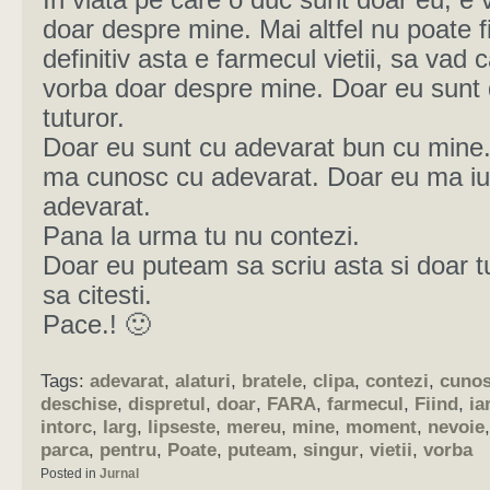
In viata pe care o duc sunt doar eu, e 
doar despre mine. Mai altfel nu poate fi
definitiv asta e farmecul vietii, sa vad 
vorba doar despre mine. Doar eu sunt
tuturor.
Doar eu sunt cu adevarat bun cu mine
ma cunosc cu adevarat. Doar eu ma i
adevarat.
Pana la urma tu nu contezi.
Doar eu puteam sa scriu asta si doar t
sa citesti.
Pace.! 🙂
Tags:
adevarat
,
alaturi
,
bratele
,
clipa
,
contezi
,
cuno
deschise
,
dispretul
,
doar
,
FARA
,
farmecul
,
Fiind
,
ia
intorc
,
larg
,
lipseste
,
mereu
,
mine
,
moment
,
nevoie
parca
,
pentru
,
Poate
,
puteam
,
singur
,
vietii
,
vorba
Posted in
Jurnal