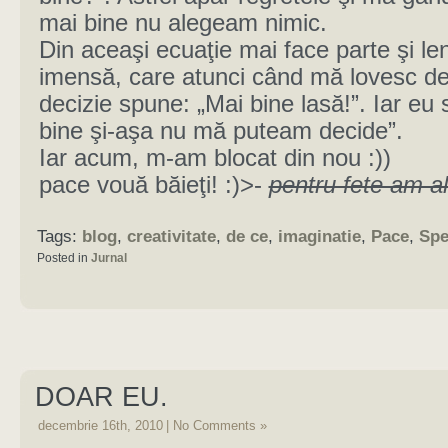
mai bine nu alegeam nimic.
Din aceaşi ecuaţie mai face parte şi l
imensă, care atunci când mă lovesc de
decizie spune: „Mai bine lasă!”. Iar eu
bine şi-aşa nu mă puteam decide”.
Iar acum, m-am blocat din nou :))
pace vouă băieţi! :)>-
pentru fete am a
Tags:
blog
,
creativitate
,
de ce
,
imaginatie
,
Pace
,
Sp
Posted in
Jurnal
DOAR EU.
decembrie 16th, 2010
|
No Comments »