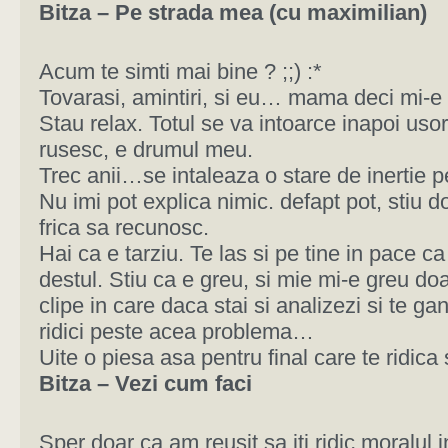
Bitza – Pe strada mea (cu maximilian)
Acum te simti mai bine ? ;;) :*
Tovarasi, amintiri, si eu… mama deci mi-e d
Stau relax. Totul se va intoarce inapoi uso
rusesc, e drumul meu.
Trec anii…se intaleaza o stare de inertie 
Nu imi pot explica nimic. defapt pot, stiu d
frica sa recunosc.
Hai ca e tarziu. Te las si pe tine in pace ca a
destul. Stiu ca e greu, si mie mi-e greu do
clipe in care daca stai si analizezi si te gan
ridici peste acea problema…
Uite o piesa asa pentru final care te ridica 
Bitza – Vezi cum faci
Sper doar ca am reusit sa iti ridic moralul 