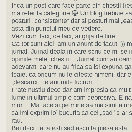
Inca un post care face parte din chestii tresti
ma refer la categorie 😀 Un blog trebuie sa
posturi „consistente” dar si posturi mai „e
asta din punctul meu de vedere.
Vezi cum faci, ce faci, ai grija de tine…
Ca tot sunt aici, am un anunt de facut :)) 
jurnal. Jurnal deala in care scriu ce mi se i
opiniile mele, chestii… Jurnal cum au oam
adevarati care nu au frica sa isi expuna ga
foaie, ca oricum nu le citeste nimeni, dar e
„descarci” de anumite lucruri…
Frate nustiu dece dar am impresia ca mult
lume in ultimul timp e cam depresiva. E na
mor… Ma face si pe mine sa ma simt aiure
sa imi exprim io’ bucuria ca cei „sad” s-ar s
rau.
Bai deci daca esti sad asculta piesa asta: