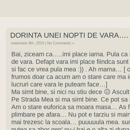
DORINTA UNEI NOPTI DE VARA….
noiembrie 9th, 2010
|
No Comments »
Bai, ziceam ca…..imi place iarna. Pula ca 
de vara. Defapt vara imi place fiindca sunt
si fac ce vrea pula mea :)) . Ah mama… [ o
frumos doar ca acum am o stare care ma i
lucruri care vara le puteam face…]
Ma simt bine, si nici nu stiu dece 😐 Ascult
Pe Strada Mea si ma simt bine. Ce pot sa 
Am o stare euforica sa moara masa… As f
plimbare pe afara… Nu pot e tarziu si ma
mai trezesc la scoala… puuuuula mea. sunt
putea sa zbor gen’ nu-i bai e o alta zi dupa