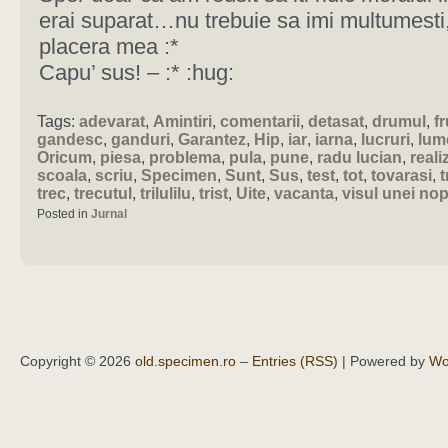
erai suparat…nu trebuie sa imi multumesti,
placera mea :*
Capu’ sus! – :* :hug:
Tags:
adevarat
,
Amintiri
,
comentarii
,
detasat
,
drumul
,
f
gandesc
,
ganduri
,
Garantez
,
Hip
,
iar
,
iarna
,
lucruri
,
lum
Oricum
,
piesa
,
problema
,
pula
,
pune
,
radu lucian
,
reali
scoala
,
scriu
,
Specimen
,
Sunt
,
Sus
,
test
,
tot
,
tovarasi
,
t
trec
,
trecutul
,
trilulilu
,
trist
,
Uite
,
vacanta
,
visul unei nop
Posted in
Jurnal
Copyright © 2026
old.specimen.ro
–
Entries (RSS)
| Powered by
Wo