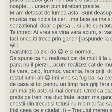
noapte…..uneori pun intrebari gresite.
M-am detasat de lumea asta. Sunt deasupr
muzica ma ridica la cer…ma face sa ma s
senzational, doar o piesa… si uite cum tot
Te intreb: Ai vrea sa vina vara acum, si 
faci orice iti trece prin gand? [raspunde la
😀 ]
Garantez ca zici da 😡 e si normal…
Se spune ca nu realizezi cat de mult ti la u
pana nu il pierzi…acum realizez cat de mu
fie vara, cald, frumos, vacanta, fara griji, d
restul lumii ah 😡 imi vine sa fug ba! sa pl
de casa si tot pentru un timp fara griji far
am mai zis asta si mai demult. Cred ca os
gratis pe tren. ma duc frate. acum ma gan
chestii din trecut si totusi nu ma mai fac s
trist ceea ce e ciudat :)) – Trecutul mereu e 