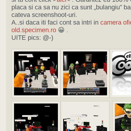
placa si ca sa nu zici ca sunt „bulangiu” ba
cateva screenshoot-uri.
A..si daca iti faci cont sa intri in
camera ofi
old.specimen.ro
😀 .
UITE pics: @-)