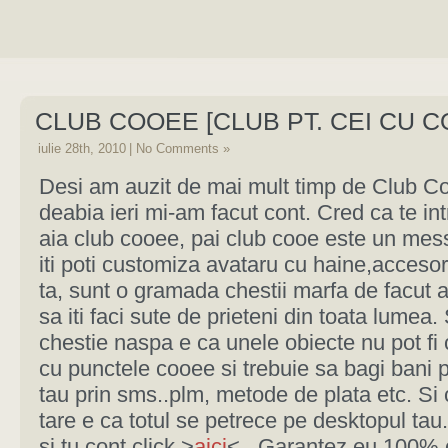
CLUB COOEE [CLUB PT. CEI CU C
iulie 28th, 2010
|
No Comments »
Desi am auzit de mai mult timp de Club C
deabia ieri mi-am facut cont. Cred ca te int
aia club cooee, pai club cooe este un me
iti poti customiza avataru cu haine,accesor
ta, sunt o gramada chestii marfa de facut a
sa iti faci sute de prieteni din toata lumea.
chestie naspa e ca unele obiecte nu pot fi
cu punctele cooee si trebuie sa bagi bani 
tau prin sms..plm, metode de plata etc. Si 
tare e ca totul se petrece pe desktopul tau
si tu cont click >
aici
< . Garantez eu 100% c