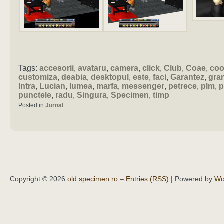
Tags:
accesorii
,
avataru
,
camera
,
click
,
Club
,
Coae
,
co
customiza
,
deabia
,
desktopul
,
este
,
faci
,
Garantez
,
gra
Intra
,
Lucian
,
lumea
,
marfa
,
messenger
,
petrece
,
plm
,
p
punctele
,
radu
,
Singura
,
Specimen
,
timp
Posted in
Jurnal
Copyright © 2026
old.specimen.ro
–
Entries (RSS)
| Powered by
Wo