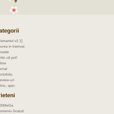
ategorii
Pamantul v2.1]
iurea in tramvai
reatie
ritic că pot!
ilme
urnal
ortofoliu
eview-uri
ilnic, sper.
rieteni
00MeGa
omeniu Gratuit