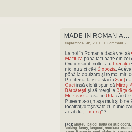
MADE IN ROMANIA…
septembrie 5th, 2011
|
1 Comment »
La noi în Romania dacă vrei să
Măciuca
până faci parte din cei
Oricum sunt mulţi care
Frecăţei
nici nu zici că-i
Slobozia
. Adevar
până la epuizare şi te mai miri de
Problema ta e că stai în
Şanţ
dar
Cuci
însă ele îţi spun că
Miroşi
A
Bărbăteşti
şi să mergi la
Băiţa d
Muereasca
o să fie
Uda
când te
Puteam s-o ţin aşa mult şi bine
localităţi/oraşe/sate cu nume ca
auzit de „
Fucking
” ?
Tags:
apateu
,
baicoi
,
baita de sub codru
,
fucking
,
funny
,
lungesti
,
maciuca
,
made 
orase
,
Romania
,
sant
,
slobozia
,
sperme