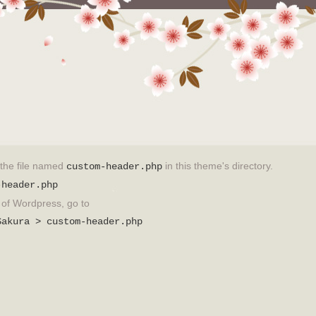
t the file named
in this theme's directory.
custom-header.php
-header.php
on of Wordpress, go to
Sakura > custom-header.php