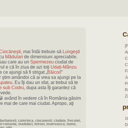
C
[
Ciocăneşti
, mai întâi trebuie să
Lungeşti
A
 cu
Mădulari
de dimensiuni apreciabile.
C
sau care au un
Spermezeu
ciudat de
C
ul e că în ziua de azi toţi
Udați-Mânzu
F
 ce ajungi să fi strigat „
Băicoi
!”
 ştim amândoi că ai vrea sa ajungi pe la
J
pateu
. Eu îţi dau un sfat, ar trebui să te
P
e sub Codru
, dupa asta îţi garantez că
R
 vede.
Z
 😀 având în vedere că în România găsim
re mai de care mai ciudat. Apropo, aţi
p
1
barbatesti
,
caterinca
,
ciocanesti
,
ciudate
,
frecatei
,
in romania
,
madulari
,
mirosi
,
muereasca
,
nume
,
D
zeu
,
uda